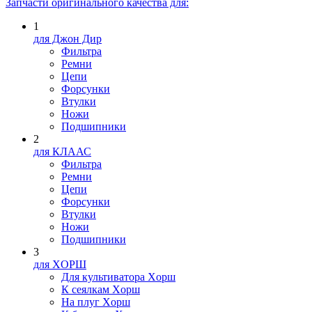
Запчасти оригинального качества для:
1
для Джон Дир
Фильтра
Ремни
Цепи
Форсунки
Втулки
Ножи
Подшипники
2
для КЛААС
Фильтра
Ремни
Цепи
Форсунки
Втулки
Ножи
Подшипники
3
для XOPШ
Для культиватора Xopш
К сеялкам Xopш
На плуг Xopш