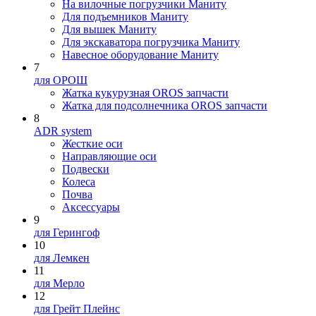
На вилочные погрузчики Маниту
Для подъемников Маниту
Для вышек Маниту
Для экскаватора погрузчика Маниту
Навесное оборудование Маниту
7
для ОРОШ
Жатка кукурузная OROS запчасти
Жатка для подсолнечника OROS запчасти
8
ADR system
Жесткие оси
Направляющие оси
Подвески
Колеса
Почва
Аксессуары
9
для Герингоф
10
для Лемкен
11
для Мерло
12
для Грейт Плейнс