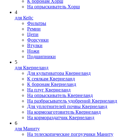
К боронам Xopш
На опрыскиватель Xopш
4
для Кейс
Фильтры
Ремни
Цепи
Форсунки
Втулки
Ножи
Подшипники
5
для Квернеланд
Для культиватора Квернеланд
К сеялкам Квернеланд
К боронам Квернеланд
На плуг Квернеланд
На опрыскиватель Квернеланд
На разбрасыватель удобрений Квернеланд
Для уплотнителей почвы Квернеланд
На кормозаготовитель Квернеланд
На кормораздатчик Квернеланд
6
для Маниту
На телескопические погрузчики Маниту