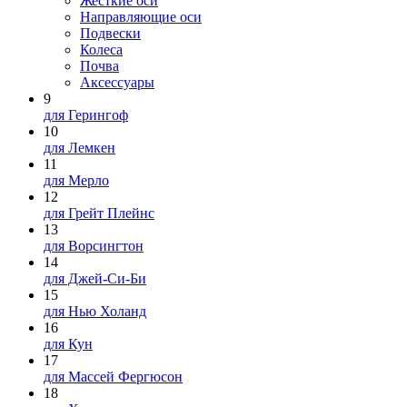
Жесткие оси
Направляющие оси
Подвески
Колеса
Почва
Аксессуары
9
для Герингоф
10
для Лемкен
11
для Мерло
12
для Грейт Плейнс
13
для Ворсингтон
14
для Джей-Си-Би
15
для Нью Холанд
16
для Кун
17
для Массей Фергюсон
18