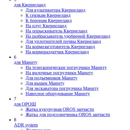
для Квернеланд
Для культиватора Квернеланд
К сеялкам Квернеланд
К боронам Квернеланд
На плуг Квернеланд
На опрыскиватель Квернеланд
На разбрасыватель удобрений Квернеланд
Для уплотнителей почвы Квернеланд
На кормозаготовитель Квернеланд
На кормораздатчик Квернеланд
6
для Маниту
На телескопические погрузчики Маниту
На вилочные погрузчики Маниту
Для подъемников Маниту
Для вышек Маниту
Для экскаватора погрузчика Маниту
Навесное оборудование Маниту
7
для ОРОШ
Жатка кукурузная OROS запчасти
Жатка для подсолнечника OROS запчасти
8
ADR system