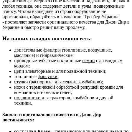
украинских фермеров за своё качество и надежность, но, как и
любая техника, она содержит детали и узлы, подверженные
износу. Чтобы вышедшее из строя оборудование не
простаивало, обращайтесь в компанию "Грозбер Украина"
- поставляет запчасти оригинального качества для Джон Дир в
Украине и быстро решит вашу проблему.
На наших складах постоянно есть:
двигательные
фильтры
(топливные, воздушные,
масляные) и гидравлические;
приводные зубчатые и клиновые
ремни
с арамидным
кордом;
цепи
элеваторные и для подвижной техники;
топливные
форсунки
;
втулки
(распорные, для сеялок, комбайнов);
ножи
с термической обработкой режущей кромки для
комбайнов и измельчителей;
подшипники
для тракторов, комбайнов и другой
техники.
Запчасти оригинального качества к Джон Дир
поставляются:
со склада в Киеве – самовывозом или перевозчиками по