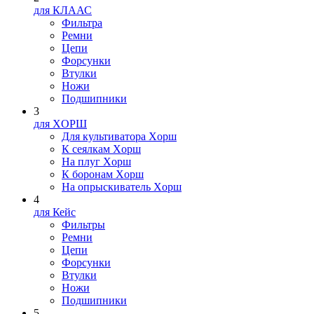
для КЛААС
Фильтра
Ремни
Цепи
Форсунки
Втулки
Ножи
Подшипники
3
для XOPШ
Для культиватора Xopш
К сеялкам Xopш
На плуг Xopш
К боронам Xopш
На опрыскиватель Xopш
4
для Кейс
Фильтры
Ремни
Цепи
Форсунки
Втулки
Ножи
Подшипники
5