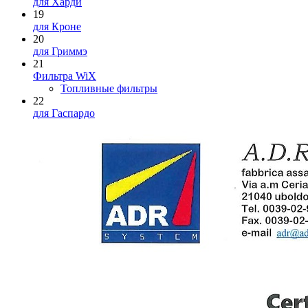
для Харди
19
для Кроне
20
для Гриммэ
21
Фильтра WiX
Топливные фильтры
22
для Гаспардо