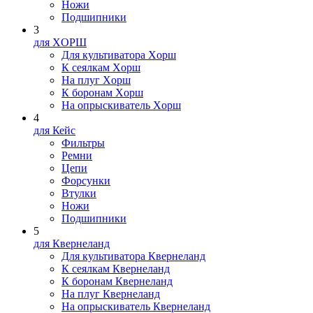
Ножи
Подшипники
3
для XOPШ
Для культиватора Xopш
К сеялкам Xopш
На плуг Xopш
К боронам Xopш
На опрыскиватель Xopш
4
для Кейс
Фильтры
Ремни
Цепи
Форсунки
Втулки
Ножи
Подшипники
5
для Квернеланд
Для культиватора Квернеланд
К сеялкам Квернеланд
К боронам Квернеланд
На плуг Квернеланд
На опрыскиватель Квернеланд