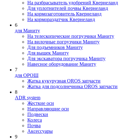
На разбрасыватель удобрений Квернеланд
Для уплотнителей почвы Квернеланд
На кормозаготовитель Квернеланд
На кормораздатчик Квернеланд
6
для Маниту
На телескопические погрузчики Маниту
На вилочные погрузчики Маниту
Для подъемников Маниту
Для вышек Маниту
Для экскаватора погрузчика Маниту
Навесное оборудование Маниту
7
для ОРОШ
Жатка кукурузная OROS запчасти
Жатка для подсолнечника OROS запчасти
8
ADR system
Жесткие оси
Направляющие оси
Подвески
Колеса
Почва
Аксессуары
9