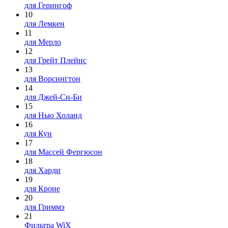
для Герингоф
10
для Лемкен
11
для Мерло
12
для Грейт Плейнс
13
для Ворсингтон
14
для Джей-Си-Би
15
для Нью Холанд
16
для Кун
17
для Массей Фергюсон
18
для Харди
19
для Кроне
20
для Гриммэ
21
Фильтра WiX