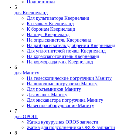
Подшипники
5
для Квернеланд
Для культиватора Квернеланд
К сеялкам Квернеланд
К боронам Квернеланд
На плуг Квернеланд
На опрыскиватель Квернеланд
На разбрасыватель удобрений Квернеланд
Для уплотнителей почвы Квернеланд
На кормозаготовитель Квернеланд
На кормораздатчик Квернеланд
6
для Маниту
На телескопические погрузчики Маниту
На вилочные погрузчики Маниту
Для подъемников Маниту
Для вышек Маниту
Для экскаватора погрузчика Маниту
Навесное оборудование Маниту
7
для ОРОШ
Жатка кукурузная OROS запчасти
Жатка для подсолнечника OROS запчасти
8