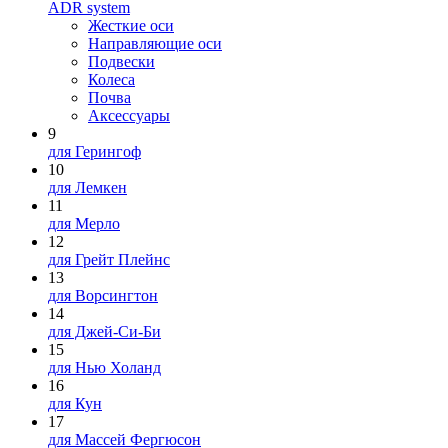
ADR system
Жесткие оси
Направляющие оси
Подвески
Колеса
Почва
Аксессуары
9
для Герингоф
10
для Лемкен
11
для Мерло
12
для Грейт Плейнс
13
для Ворсингтон
14
для Джей-Си-Би
15
для Нью Холанд
16
для Кун
17
для Массей Фергюсон