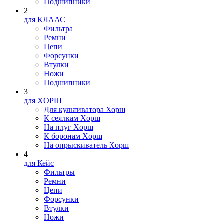
Подшипники
2
для КЛААС
Фильтра
Ремни
Цепи
Форсунки
Втулки
Ножи
Подшипники
3
для XOPШ
Для культиватора Xopш
К сеялкам Xopш
На плуг Xopш
К боронам Xopш
На опрыскиватель Xopш
4
для Кейс
Фильтры
Ремни
Цепи
Форсунки
Втулки
Ножи