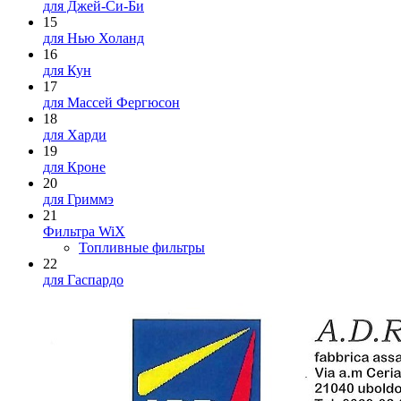
для Джей-Си-Би
15
для Нью Холанд
16
для Кун
17
для Массей Фергюсон
18
для Харди
19
для Кроне
20
для Гриммэ
21
Фильтра WiX
Топливные фильтры
22
для Гаспардо