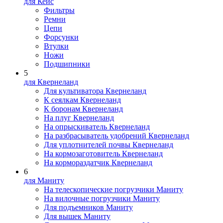
для Кейс
Фильтры
Ремни
Цепи
Форсунки
Втулки
Ножи
Подшипники
5
для Квернеланд
Для культиватора Квернеланд
К сеялкам Квернеланд
К боронам Квернеланд
На плуг Квернеланд
На опрыскиватель Квернеланд
На разбрасыватель удобрений Квернеланд
Для уплотнителей почвы Квернеланд
На кормозаготовитель Квернеланд
На кормораздатчик Квернеланд
6
для Маниту
На телескопические погрузчики Маниту
На вилочные погрузчики Маниту
Для подъемников Маниту
Для вышек Маниту