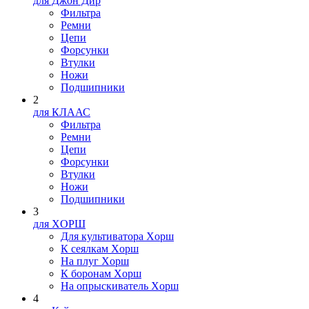
для Джон Дир
Фильтра
Ремни
Цепи
Форсунки
Втулки
Ножи
Подшипники
2
для КЛААС
Фильтра
Ремни
Цепи
Форсунки
Втулки
Ножи
Подшипники
3
для XOPШ
Для культиватора Xopш
К сеялкам Xopш
На плуг Xopш
К боронам Xopш
На опрыскиватель Xopш
4