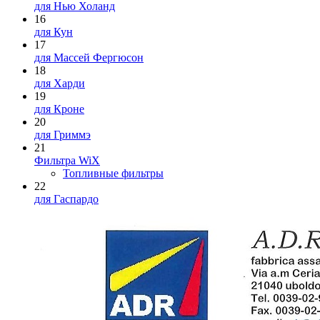
для Нью Холанд
16
для Кун
17
для Массей Фергюсон
18
для Харди
19
для Кроне
20
для Гриммэ
21
Фильтра WiX
Топливные фильтры
22
для Гаспардо