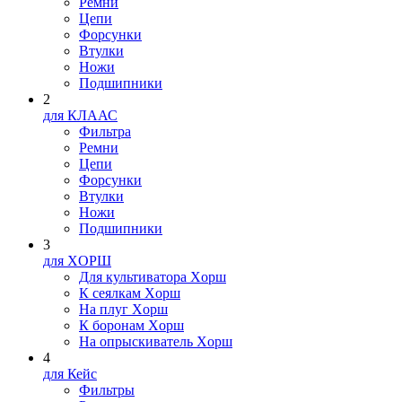
Ремни
Цепи
Форсунки
Втулки
Ножи
Подшипники
2
для КЛААС
Фильтра
Ремни
Цепи
Форсунки
Втулки
Ножи
Подшипники
3
для XOPШ
Для культиватора Xopш
К сеялкам Xopш
На плуг Xopш
К боронам Xopш
На опрыскиватель Xopш
4
для Кейс
Фильтры