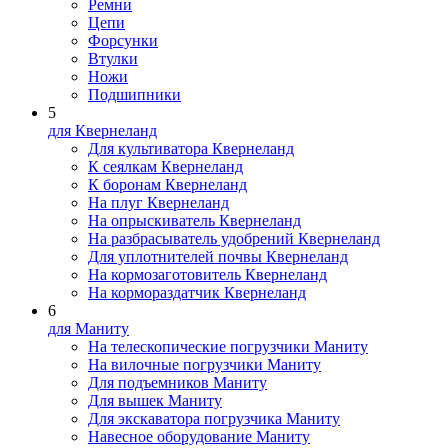
Ремни
Цепи
Форсунки
Втулки
Ножи
Подшипники
5
для Квернеланд
Для культиватора Квернеланд
К сеялкам Квернеланд
К боронам Квернеланд
На плуг Квернеланд
На опрыскиватель Квернеланд
На разбрасыватель удобрений Квернеланд
Для уплотнителей почвы Квернеланд
На кормозаготовитель Квернеланд
На кормораздатчик Квернеланд
6
для Маниту
На телескопические погрузчики Маниту
На вилочные погрузчики Маниту
Для подъемников Маниту
Для вышек Маниту
Для экскаватора погрузчика Маниту
Навесное оборудование Маниту