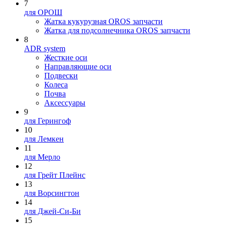
7
для ОРОШ
Жатка кукурузная OROS запчасти
Жатка для подсолнечника OROS запчасти
8
ADR system
Жесткие оси
Направляющие оси
Подвески
Колеса
Почва
Аксессуары
9
для Герингоф
10
для Лемкен
11
для Мерло
12
для Грейт Плейнс
13
для Ворсингтон
14
для Джей-Си-Би
15