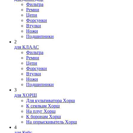
Фильтра
Ремни
Цепи
Форсунки
Втулки
Ножи
Подшипники
2
для КЛААС
Фильтра
Ремни
Цепи
Форсунки
Втулки
Ножи
Подшипники
3
для XOPШ
Для культиватора Xopш
К сеялкам Xopш
На плуг Xopш
К боронам Xopш
На опрыскиватель Xopш
4
для Кейс