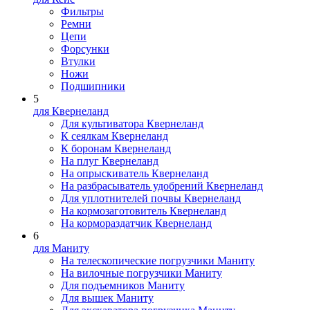
Фильтры
Ремни
Цепи
Форсунки
Втулки
Ножи
Подшипники
5
для Квернеланд
Для культиватора Квернеланд
К сеялкам Квернеланд
К боронам Квернеланд
На плуг Квернеланд
На опрыскиватель Квернеланд
На разбрасыватель удобрений Квернеланд
Для уплотнителей почвы Квернеланд
На кормозаготовитель Квернеланд
На кормораздатчик Квернеланд
6
для Маниту
На телескопические погрузчики Маниту
На вилочные погрузчики Маниту
Для подъемников Маниту
Для вышек Маниту