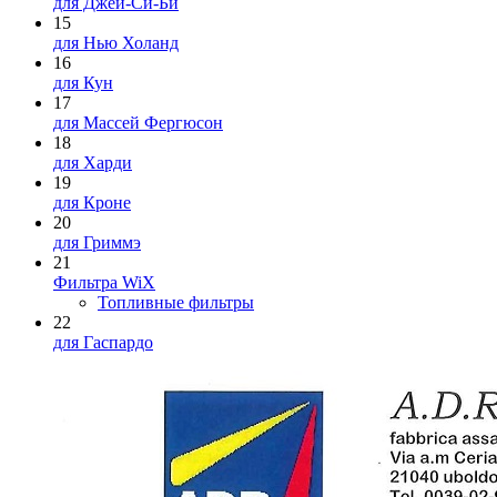
для Джей-Си-Би
15
для Нью Холанд
16
для Кун
17
для Массей Фергюсон
18
для Харди
19
для Кроне
20
для Гриммэ
21
Фильтра WiX
Топливные фильтры
22
для Гаспардо