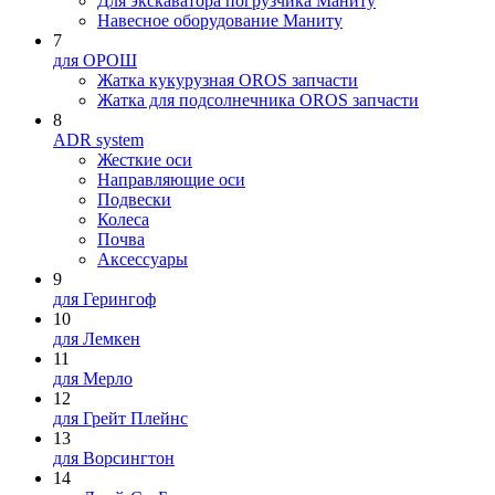
Для экскаватора погрузчика Маниту
Навесное оборудование Маниту
7
для ОРОШ
Жатка кукурузная OROS запчасти
Жатка для подсолнечника OROS запчасти
8
ADR system
Жесткие оси
Направляющие оси
Подвески
Колеса
Почва
Аксессуары
9
для Герингоф
10
для Лемкен
11
для Мерло
12
для Грейт Плейнс
13
для Ворсингтон
14