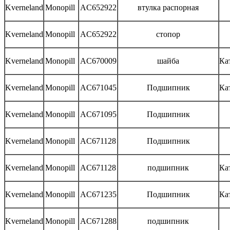
Kverneland
Monopill
AC652922
втулка распорная
Kverneland
Monopill
AC652922
стопор
Kverneland
Monopill
AC670009
шайба
Ка
Kverneland
Monopill
AC671045
Подшипник
Ка
Kverneland
Monopill
AC671095
Подшипник
Kverneland
Monopill
AC671128
Подшипник
Kverneland
Monopill
AC671128
подшипник
Ка
Kverneland
Monopill
AC671235
Подшипник
Ка
Kverneland
Monopill
AC671288
подшипник