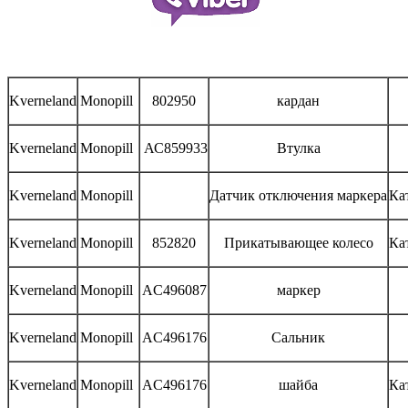
Kverneland
Monopill
802950
кардан
Kverneland
Monopill
АС859933
Втулка
Kverneland
Monopill
Датчик отключения маркера
Ка
Kverneland
Monopill
852820
Прикатывающее колесо
Ка
Kverneland
Monopill
AC496087
маркер
Kverneland
Monopill
AC496176
Сальник
Kverneland
Monopill
AC496176
шайба
Ка