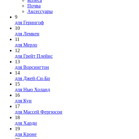
Колеса
Почва
Аксессуары
9
для Герингоф
10
для Лемкен
11
для Мерло
12
для Грейт Плейнс
13
для Ворсингтон
14
для Джей-Си-Би
15
для Нью Холанд
16
для Кун
17
для Массей Фергюсон
18
для Харди
19
для Кроне