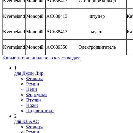
Kverneland
Monopill
AC688413
Стопорное кольцо
Kverneland
Monopill
AC688413
штуцер
Ка
Kverneland
Monopill
AC688413
муфта
Ка
Kverneland
Monopill
AC689350
Электродвигатель
Запчасти оригинального качества для:
1
для Джон Дир
Фильтра
Ремни
Цепи
Форсунки
Втулки
Ножи
Подшипники
2
для КЛААС
Фильтра
Ремни