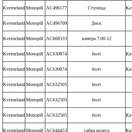
Kverneland
Monopill
AC496177
Ступица
Ка
Kverneland
Monopill
AC496709
Диск
Kverneland
Monopill
AC608333
камера 7.00-12
Kverneland
Monopill
AC630874
болт
Ка
Kverneland
Monopill
AC630874
болт
Ка
Kverneland
Monopill
AC632505
болт
Kverneland
Monopill
AC632505
болт
Kverneland
Monopill
AC632505
болт
Ка
Kverneland
Monopill
AC644453
гайка колеса
Ка