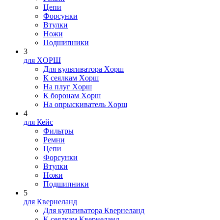
Цепи
Форсунки
Втулки
Ножи
Подшипники
3
для XOPШ
Для культиватора Xopш
К сеялкам Xopш
На плуг Xopш
К боронам Xopш
На опрыскиватель Xopш
4
для Кейс
Фильтры
Ремни
Цепи
Форсунки
Втулки
Ножи
Подшипники
5
для Квернеланд
Для культиватора Квернеланд
К сеялкам Квернеланд