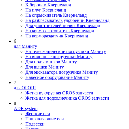
К боронам Квернеланд
На плуг Квернеланд
На опрыскиватель Квернеланд
На разбрасыватель удобрений Квернеланд
Для уплотнителей почвы Квернеланд
На кормозаготовитель Квернеланд
На кормораздатчик Квернеланд
6
для Маниту
На телескопические погрузчики Маниту
На вилочные погрузчики Маниту
Для подъемников Маниту
Для вышек Маниту
Для экскаватора погрузчика Маниту
Навесное оборудование Маниту
7
для ОРОШ
Жатка кукурузная OROS запчасти
Жатка для подсолнечника OROS запчасти
8
ADR system
Жесткие оси
Направляющие оси
Подвески