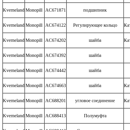
Kverneland
Monopill
AC671871
подшипник
Kverneland
Monopill
AC674122
Регулирующее кольцо
Ка
Kverneland
Monopill
AC674202
шайба
Ка
Kverneland
Monopill
AC674392
шайба
Kverneland
Monopill
AC674442
шайба
Kverneland
Monopill
AC674663
шайба
Ка
Kverneland
Monopill
AC688201
угловое соединение
Ка
Kverneland
Monopill
AC688413
Полумуфта