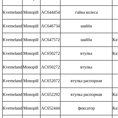
Kverneland
Monopill
AC644454
гайка колеса
Kverneland
Monopill
AC646734
шайба
Kverneland
Monopill
AC647572
шайба
Ка
Kverneland
Monopill
AC650272
втулка
Ка
Kverneland
Monopill
AC650272
втулка
Kverneland
Monopill
AC652072
втулка распорная
Kverneland
Monopill
AC652292
втулка распорная
Ка
Kverneland
Monopill
AC652444
фиксатор
Ка