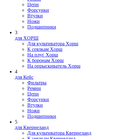
Цепи
Форсунки
Втулки
Ножи
Подшипники
3
для XOPШ
Для культиватора Xopш
К сеялкам Xopш
На плуг Xopш
К боронам Xopш
На опрыскиватель Xopш
4
для Кейс
Фильтры
Ремни
Цепи
Форсунки
Втулки
Ножи
Подшипники
5
для Квернеланд
Для культиватора Квернеланд
К сеялкам Квернеланд