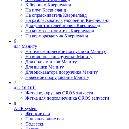
К боронам Квернеланд
На плуг Квернеланд
На опрыскиватель Квернеланд
На разбрасыватель удобрений Квернеланд
Для уплотнителей почвы Квернеланд
На кормозаготовитель Квернеланд
На кормораздатчик Квернеланд
6
для Маниту
На телескопические погрузчики Маниту
На вилочные погрузчики Маниту
Для подъемников Маниту
Для вышек Маниту
Для экскаватора погрузчика Маниту
Навесное оборудование Маниту
7
для ОРОШ
Жатка кукурузная OROS запчасти
Жатка для подсолнечника OROS запчасти
8
ADR system
Жесткие оси
Направляющие оси
Подвески