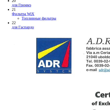
20
для Гриммэ
21
Фильтра WiX
Топливные фильтры
22
для Гаспардо