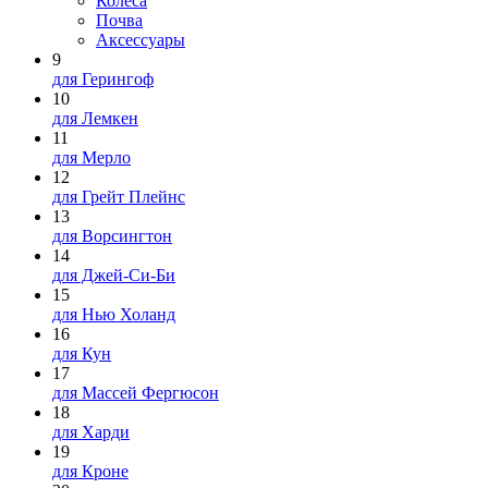
Колеса
Почва
Аксессуары
9
для Герингоф
10
для Лемкен
11
для Мерло
12
для Грейт Плейнс
13
для Ворсингтон
14
для Джей-Си-Би
15
для Нью Холанд
16
для Кун
17
для Массей Фергюсон
18
для Харди
19
для Кроне