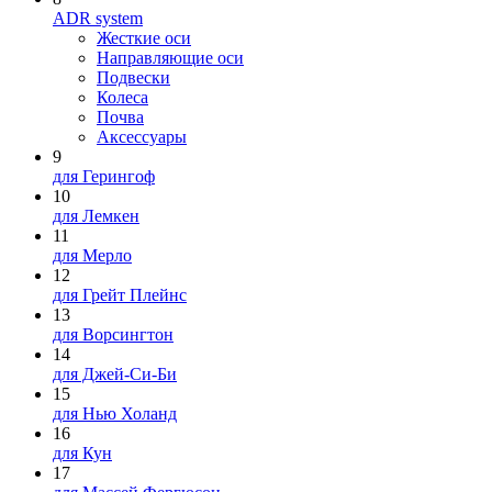
ADR system
Жесткие оси
Направляющие оси
Подвески
Колеса
Почва
Аксессуары
9
для Герингоф
10
для Лемкен
11
для Мерло
12
для Грейт Плейнс
13
для Ворсингтон
14
для Джей-Си-Би
15
для Нью Холанд
16
для Кун
17