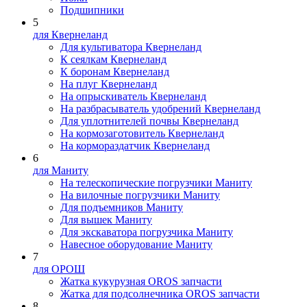
Подшипники
5
для Квернеланд
Для культиватора Квернеланд
К сеялкам Квернеланд
К боронам Квернеланд
На плуг Квернеланд
На опрыскиватель Квернеланд
На разбрасыватель удобрений Квернеланд
Для уплотнителей почвы Квернеланд
На кормозаготовитель Квернеланд
На кормораздатчик Квернеланд
6
для Маниту
На телескопические погрузчики Маниту
На вилочные погрузчики Маниту
Для подъемников Маниту
Для вышек Маниту
Для экскаватора погрузчика Маниту
Навесное оборудование Маниту
7
для ОРОШ
Жатка кукурузная OROS запчасти
Жатка для подсолнечника OROS запчасти
8