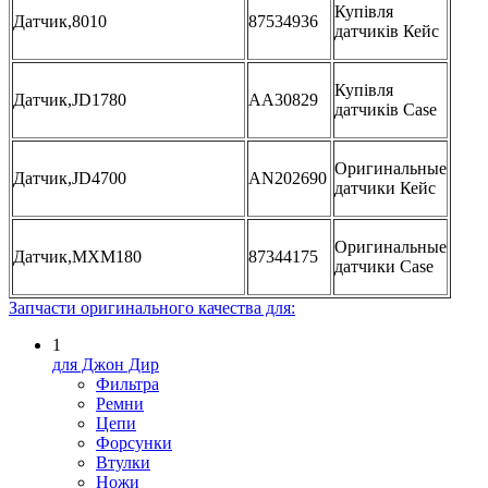
Купівля
Датчик,8010
87534936
датчиків Кейс
Купівля
Датчик,JD1780
AA30829
датчиків Case
Оригинальные
Датчик,JD4700
AN202690
датчики Кейс
Оригинальные
Датчик,MXM180
87344175
датчики Case
Запчасти оригинального качества для:
1
для Джон Дир
Фильтра
Ремни
Цепи
Форсунки
Втулки
Ножи