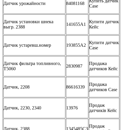
Купить датчик
Датчик урожайности
84081168
Case
Датчик установки шнека
Купити датчик
141655A1
выгр. 2388
Кейс
Купити датчик
Датчик устаревш.номер
193855A2
Case
Датчик фильтра топливного,
Продажа
2830987
T5060
датчиков Кейс
Продажа
Датчик, 2208
86616339
датчиков Case
Продаж
Датчик, 2230, 2340
13976
датчиків Кейс
Продаж
Датчик, 2388
1345485C3