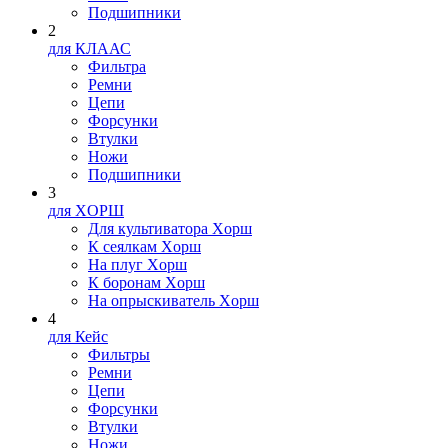
Подшипники
2
для КЛААС
Фильтра
Ремни
Цепи
Форсунки
Втулки
Ножи
Подшипники
3
для XOPШ
Для культиватора Xopш
К сеялкам Xopш
На плуг Xopш
К боронам Xopш
На опрыскиватель Xopш
4
для Кейс
Фильтры
Ремни
Цепи
Форсунки
Втулки
Ножи