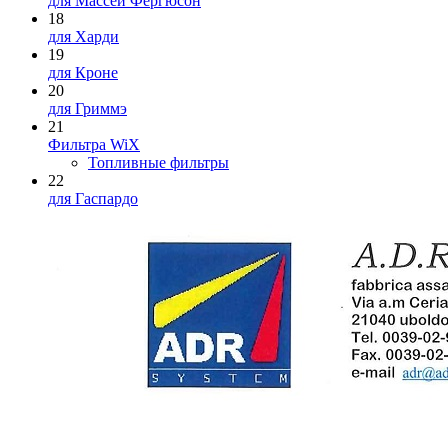
для Массей Фергюсон
18
для Харди
19
для Кроне
20
для Гриммэ
21
Фильтра WiX
Топливные фильтры
22
для Гаспардо