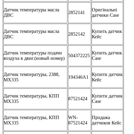
Датчик температуры масла
Оригінальні
2852141
ДВС
датчики Case
Датчик температуры масла
Купить датчик
2852142
ДВС
Кейс
Датчик температуры подачи
Купить датчик
504372225
воздуха в двиг.(новый номер)
Case
Датчик температуры, 2388,
Купити датчик
194346A1
МХ335
Кейс
Датчик температуры, КПП
Купити датчик
87521424
MX335
Case
Датчик температуры, КПП
WN-
Продажа
MX335
87521424
датчиков Кейс