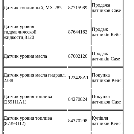
Продажа
Датчик топливный, МХ 285
87715989
датчиков Case
Датчик уровня
Продаж
гидравлической
87644162
датчиків Кейс
жидкости,8120
Продаж
Датчик уровня масла
87602126
датчиків Case
Датчик уровня масла гидравл.
Покупка
122428A1
2388
датчиков Кейс
Датчик уровня топлива
Покупка
84270824
(259111A1)
датчиков Case
Датчик уровня топлива
Купівля
84370298
(87393112)
датчиків Кейс