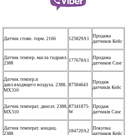
Продажа
Датчик стоян. торм. 2166
125829A1
датчиков Кейс
Датчик темпер. масла гидравл.
Продажа
177678A1
2388
датчиков Case
Датчик темпер.и
Продаж
давл.входящего воздуха. 2388,
87584643
датчиків Кейс
MX310
Датчик температ. двигат. 2388,
87341875-
Продаж
MX310
W
датчиків Case
Датчик температ. кондиц.
Покупка
184720A2
2388
датчиков Кейс