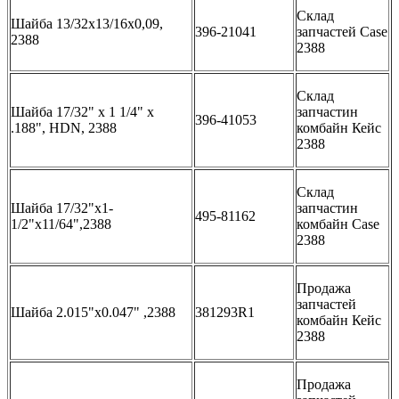
Склад
Шайба 13/32х13/16х0,09,
396-21041
запчастей Case
2388
2388
Склад
Шайба 17/32" x 1 1/4" x
запчастин
396-41053
.188", HDN, 2388
комбайн Кейс
2388
Склад
Шайба 17/32"х1-
запчастин
495-81162
1/2"х11/64",2388
комбайн Case
2388
Продажа
запчастей
Шайба 2.015"х0.047" ,2388
381293R1
комбайн Кейс
2388
Продажа