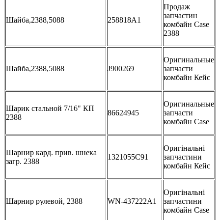
Продаж
запчастин
Шайба,2388,5088
258818A1
комбайн Case
2388
Оригинальные
Шайба,2388,5088
J900269
запчасти
комбайн Кейс
Оригинальные
Шарик стальной 7/16" КП
86624945
запчасти
2388
комбайн Case
Оригінальні
Шарнир кард. прив. шнека
1321055C91
запчастини
загр. 2388
комбайн Кейс
Оригінальні
Шарнир рулевой, 2388
WN-437222A1
запчастини
комбайн Case