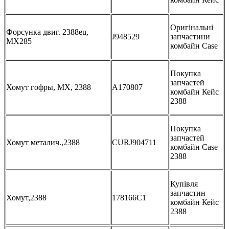
Оригінальні
Форсунка двиг. 2388eu,
J948529
запчастини
MX285
комбайн Case
Покупка
запчастей
Хомут гофры, MX, 2388
A170807
комбайн Кейс
2388
Покупка
запчастей
Хомут металич.,2388
CURJ904711
комбайн Case
2388
Купівля
запчастин
Хомут,2388
178166C1
комбайн Кейс
2388