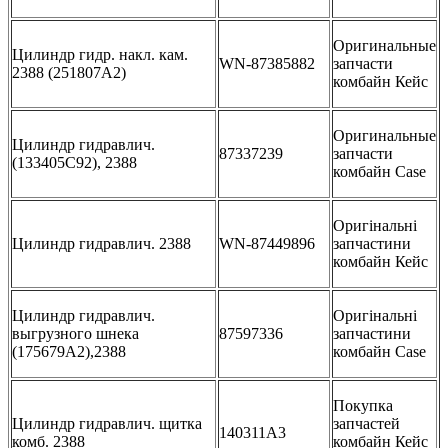
Оригинальные
Цилиндр гидр. накл. кам.
WN-87385882
запчасти
2388 (251807A2)
комбайн Кейс
Оригинальные
Цилиндр гидравлич.
87337239
запчасти
(133405C92), 2388
комбайн Case
Оригінальні
Цилиндр гидравлич. 2388
WN-87449896
запчастини
комбайн Кейс
Цилиндр гидравлич.
Оригінальні
выгрузного шнека
87597336
запчастини
(175679A2),2388
комбайн Case
Покупка
Цилиндр гидравлич. щитка
запчастей
140311A3
комб. 2388
комбайн Кейс