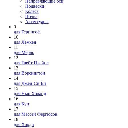
Направляющие оси
Подвески
Колеса
Почва
Аксессуары
9
для Герингоф
10
для Лемкен
11
для Мерло
12
для Грейт Плейнс
13
для Ворсингтон
14
для Джей-Си-Би
15
для Нью Холанд
16
для Кун
17
для Массей Фергюсон
18
для Харди