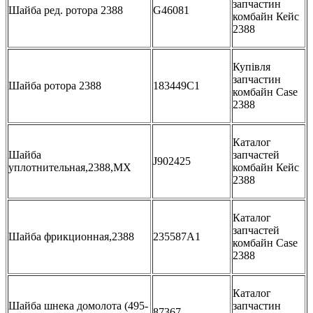
запчастин
Шайба ред. ротора 2388
G46081
комбайн Кейс
2388
Купівля
запчастин
Шайба ротора 2388
183449C1
комбайн Case
2388
Каталог
Шайба
запчастей
J902425
уплотнительная,2388,MX
комбайн Кейс
2388
Каталог
запчастей
Шайба фрикционная,2388
235587A1
комбайн Case
2388
Каталог
Шайба шнека домолота (495-
запчастин
87367