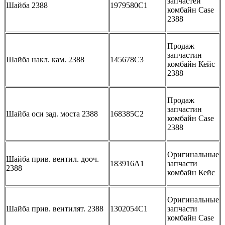
запчастей
Шайба 2388
1979580C1
комбайн Case
2388
Продаж
запчастин
Шайба накл. кам. 2388
145678C3
комбайн Кейс
2388
Продаж
запчастин
Шайба оси зад. моста 2388
168385C2
комбайн Case
2388
Оригинальные
Шайба прив. вентил. дооч.
183916A1
запчасти
2388
комбайн Кейс
Оригинальные
Шайба прив. вентилят. 2388
1302054C1
запчасти
комбайн Case