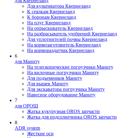
для Квернеланд
Для культиватора Квернеланд
К сеялкам Квернеланд
К боронам Квернеланд
На плуг Квернеланд
На опрыскиватель Квернеланд
На разбрасыватель удобрений Квернеланд
Для уплотнителей почвы Квернеланд
На кормозаготовитель Квернеланд
На кормораздатчик Квернеланд
6
для Маниту
На телескопические погрузчики Маниту
На вилочные погрузчики Маниту
Для подъемников Маниту
Для вышек Маниту
Для экскаватора погрузчика Маниту
Навесное оборудование Маниту
7
для ОРОШ
Жатка кукурузная OROS запчасти
Жатка для подсолнечника OROS запчасти
8
ADR system
Жесткие оси