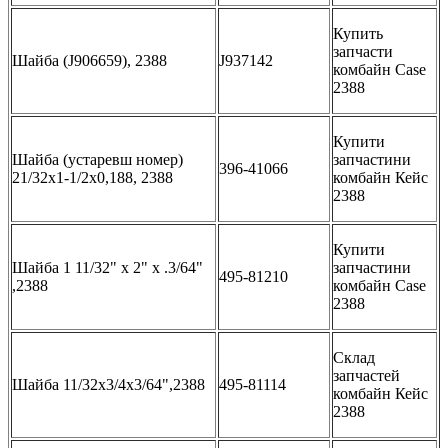
Купить
запчасти
Шайба (J906659), 2388
J937142
комбайн Case
2388
Купити
Шайба (устаревш номер)
запчастини
396-41066
21/32х1-1/2х0,188, 2388
комбайн Кейс
2388
Купити
Шайба 1 11/32" x 2" x .3/64"
запчастини
495-81210
,2388
комбайн Case
2388
Склад
запчастей
Шайба 11/32x3/4x3/64",2388
495-81114
комбайн Кейс
2388