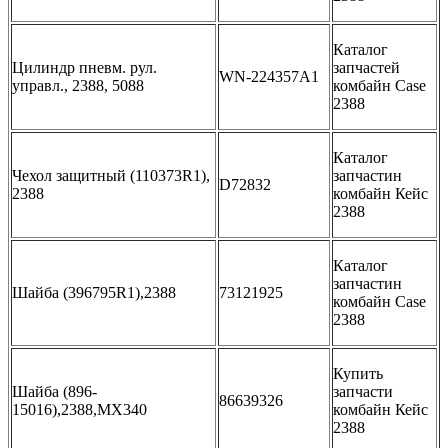
Каталог
Цилиндр пневм. рул.
запчастей
WN-224357A1
управл., 2388, 5088
комбайн Case
2388
Каталог
Чехол защитный (110373R1),
запчастин
D72832
2388
комбайн Кейс
2388
Каталог
запчастин
Шайба (396795R1),2388
73121925
комбайн Case
2388
Купить
Шайба (896-
запчасти
86639326
15016),2388,MX340
комбайн Кейс
2388