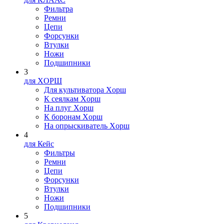
Фильтра
Ремни
Цепи
Форсунки
Втулки
Ножи
Подшипники
3
для XOPШ
Для культиватора Xopш
К сеялкам Xopш
На плуг Xopш
К боронам Xopш
На опрыскиватель Xopш
4
для Кейс
Фильтры
Ремни
Цепи
Форсунки
Втулки
Ножи
Подшипники
5