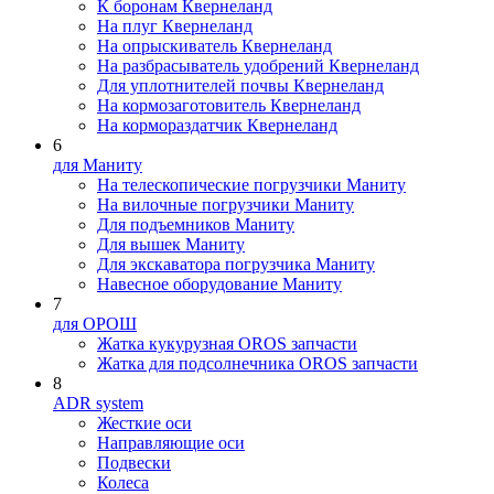
К боронам Квернеланд
На плуг Квернеланд
На опрыскиватель Квернеланд
На разбрасыватель удобрений Квернеланд
Для уплотнителей почвы Квернеланд
На кормозаготовитель Квернеланд
На кормораздатчик Квернеланд
6
для Маниту
На телескопические погрузчики Маниту
На вилочные погрузчики Маниту
Для подъемников Маниту
Для вышек Маниту
Для экскаватора погрузчика Маниту
Навесное оборудование Маниту
7
для ОРОШ
Жатка кукурузная OROS запчасти
Жатка для подсолнечника OROS запчасти
8
ADR system
Жесткие оси
Направляющие оси
Подвески
Колеса