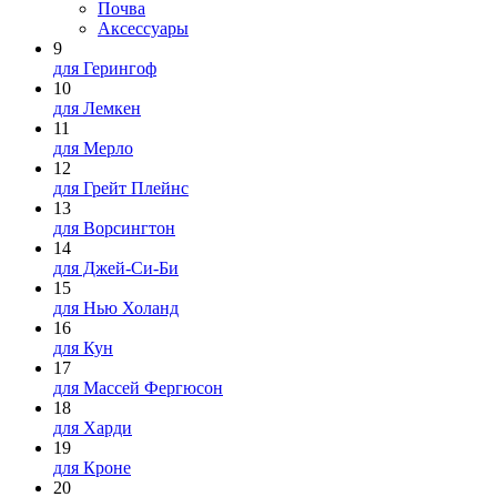
Почва
Аксессуары
9
для Герингоф
10
для Лемкен
11
для Мерло
12
для Грейт Плейнс
13
для Ворсингтон
14
для Джей-Си-Би
15
для Нью Холанд
16
для Кун
17
для Массей Фергюсон
18
для Харди
19
для Кроне
20