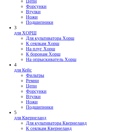
Цепи
Форсунки
Втулки
Ножи
Подшипники
3
для XOPШ
Для культиватора Xopш
К сеялкам Xopш
На плуг Xopш
К боронам Xopш
На опрыскиватель Xopш
4
для Кейс
Фильтры
Ремни
Цепи
Форсунки
Втулки
Ножи
Подшипники
5
для Квернеланд
Для культиватора Квернеланд
К сеялкам Квернеланд