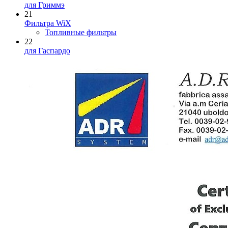
для Гриммэ
21
Фильтра WiX
Топливные фильтры
22
для Гаспардо