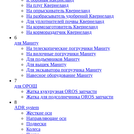
На плуг Квернеланд
На опрыскиватель Квернеланд
На разбрасыватель удобрений Квернеланд
Для уплотнителей почвы Квернеланд
На кормозаготовитель Квернеланд
На кормораздатчик Квернеланд
6
для Маниту
На телескопические погрузчики Маниту
На вилочные погрузчики Маниту
Для подъемников Маниту
Для вышек Маниту
Для экскаватора погрузчика Маниту
Навесное оборудование Маниту
7
для ОРОШ
Жатка кукурузная OROS запчасти
Жатка для подсолнечника OROS запчасти
8
ADR system
Жесткие оси
Направляющие оси
Подвески
Колеса