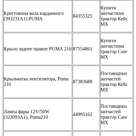
Купити
Крестовина вала карданного
запчастини
84355325
(393231A1) PUMA
трактор Кейс
МХ
Купити
запчастини
Крыло заднее правое PUMA 210
87554861
трактор Case
MX
Поставщики
Крыльчатка вентилятора, Puma
запчастей
87383688
210
трактор Кейс
МХ
Поставщики
Лампа фары 12V/50W
запчастей
44995162
(323093A1), Puma210
трактор Case
MX