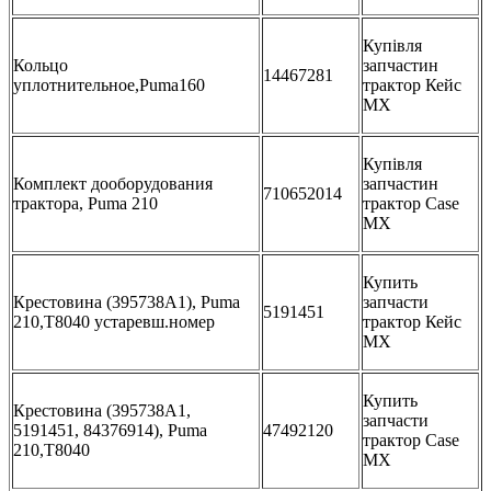
Купівля
Кольцо
запчастин
14467281
уплотнительное,Puma160
трактор Кейс
МХ
Купівля
Комплект дооборудования
запчастин
710652014
трактора, Puma 210
трактор Case
MX
Купить
Крестовина (395738A1), Puma
запчасти
5191451
210,T8040 устаревш.номер
трактор Кейс
МХ
Купить
Крестовина (395738A1,
запчасти
5191451, 84376914), Puma
47492120
трактор Case
210,T8040
MX