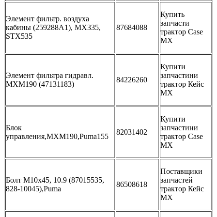
Купить
Элемент фильтр. воздуха
запчасти
кабины (259288A1), MX335,
87684088
трактор Case
STX535
MX
Купити
Элемент фильтра гидравл.
запчастини
84226260
MXM190 (47131183)
трактор Кейс
МХ
Купити
Блок
запчастини
82031402
управления,MXM190,Puma155
трактор Case
MX
Поставщики
Болт M10х45, 10.9 (87015535,
запчастей
86508618
828-10045),Puma
трактор Кейс
МХ