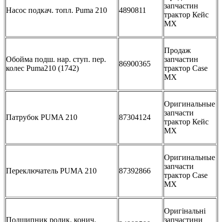
запчастин
Насос подкач. топл. Puma 210
4890811
трактор Кейс
МХ
Продаж
Обойма подш. нар. ступ. пер.
запчастин
86900365
колес Puma210 (1742)
трактор Сase
MX
Оригинальные
запчасти
Патрубок PUMA 210
87304124
трактор Кейс
МХ
Оригинальные
запчасти
Переключатель PUMA 210
87392866
трактор Case
MX
Оригінальні
Подшипник ролик. конич.
запчастини