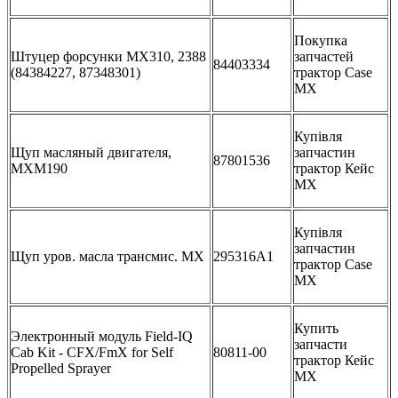
Покупка
Штуцер форсунки MX310, 2388
запчастей
84403334
(84384227, 87348301)
трактор Case
MX
Купівля
Щуп масляный двигателя,
запчастин
87801536
MXM190
трактор Кейс
МХ
Купівля
запчастин
Щуп уров. масла трансмис. MX
295316A1
трактор Case
MX
Купить
Электронный модуль Field-IQ
запчасти
Cab Kit - CFX/FmX for Self
80811-00
трактор Кейс
Propelled Sprayer
МХ