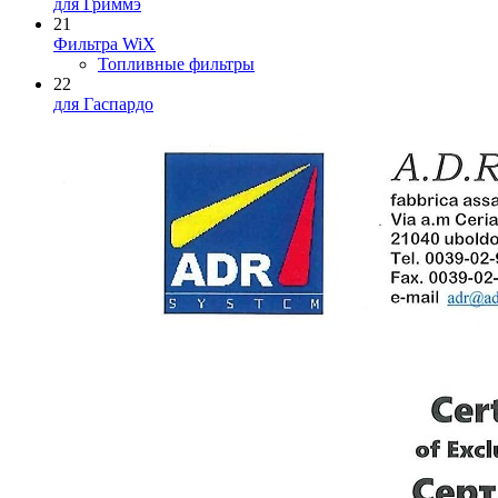
для Гриммэ
21
Фильтра WiX
Топливные фильтры
22
для Гаспардо