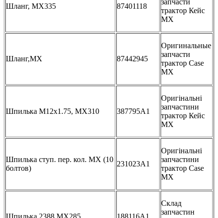
запчасти
Шланг, MX335
87401118
трактор Кейс
МХ
Оригинальные
запчасти
Шланг,MX
87442945
трактор Case
MX
Оригінальні
запчастини
Шпилька М12х1.75, MX310
387795A1
трактор Кейс
МХ
Оригінальні
Шпилька ступ. пер. кол. MX (10
запчастини
231023A1
болтов)
трактор Case
MX
Склад
запчастин
Шпилька,2388,MX285
188116A1