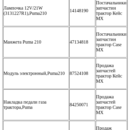
Постачальники
Лампочка 12V/21W
запчастин
14148190
(3131227R1),Puma210
трактор Кейс
МХ
Постачальники
запчастин
Манжета Puma 210
47134818
трактор Case
MX
Продажа
запчастей
Модуль электронный,Puma210
87524108
трактор Кейс
МХ
Продажа
Накладка педали газа
запчастей
84250071
трактора,Puma
трактор Case
MX
Продаж