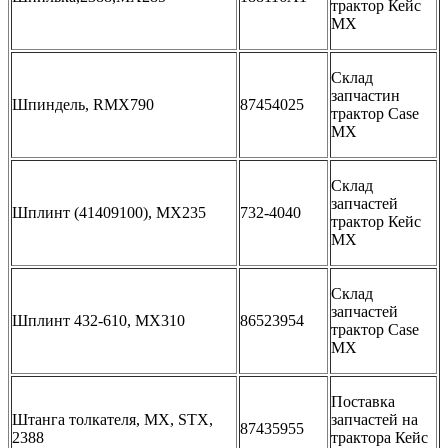
трактор Кейс
МХ
Склад
запчастин
Шпиндель, RMX790
87454025
трактор Case
MX
Склад
запчастей
Шплинт (41409100), MX235
732-4040
трактор Кейс
МХ
Склад
запчастей
Шплинт 432-610, MX310
86523954
трактор Case
MX
Поставка
Штанга толкателя, MX, STX,
запчастей на
87435955
2388
трактора Кейс