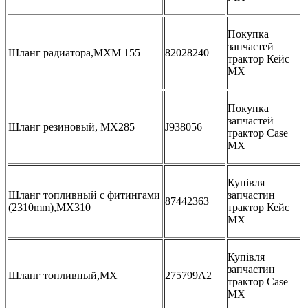
Покупка
запчастей
Шланг радиатора,MXM 155
82028240
трактор Кейс
МХ
Покупка
запчастей
Шланг резиновый, MX285
J938056
трактор Case
MX
Купівля
Шланг топливный с фитингами
запчастин
87442363
(2310mm),MX310
трактор Кейс
МХ
Купівля
запчастин
Шланг топливный,MX
275799A2
трактор Case
MX