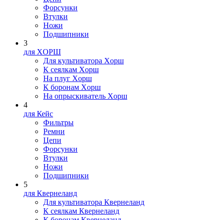
Форсунки
Втулки
Ножи
Подшипники
3
для XOPШ
Для культиватора Xopш
К сеялкам Xopш
На плуг Xopш
К боронам Xopш
На опрыскиватель Xopш
4
для Кейс
Фильтры
Ремни
Цепи
Форсунки
Втулки
Ножи
Подшипники
5
для Квернеланд
Для культиватора Квернеланд
К сеялкам Квернеланд
К боронам Квернеланд