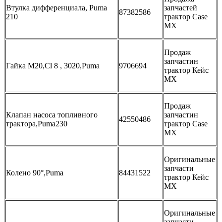
Втулка дифференциала, Puma
запчастей
87382586
210
трактор Case
MX
Продаж
запчастин
Гайка M20,Cl 8 , 3020,Puma
9706694
трактор Кейс
МХ
Продаж
Клапан насоса топливного
запчастин
42550486
трактора,Puma230
трактор Сase
MX
Оригинальные
запчасти
Колено 90°,Puma
84431522
трактор Кейс
МХ
Оригинальные
запчасти