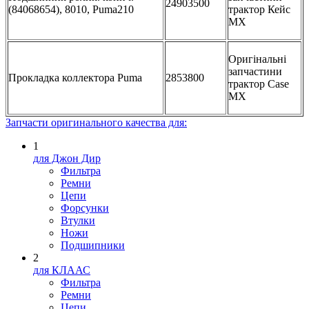
24903500
(84068654), 8010, Puma210
трактор Кейс
МХ
Оригінальні
запчастини
Прокладка коллектора Puma
2853800
трактор Case
MX
Запчасти оригинального качества для:
1
для Джон Дир
Фильтра
Ремни
Цепи
Форсунки
Втулки
Ножи
Подшипники
2
для КЛААС
Фильтра
Ремни
Цепи