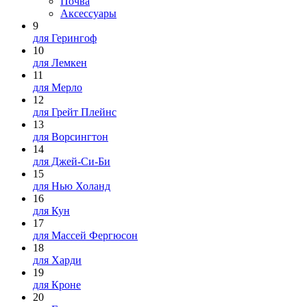
Почва
Аксессуары
9
для Герингоф
10
для Лемкен
11
для Мерло
12
для Грейт Плейнс
13
для Ворсингтон
14
для Джей-Си-Би
15
для Нью Холанд
16
для Кун
17
для Массей Фергюсон
18
для Харди
19
для Кроне
20