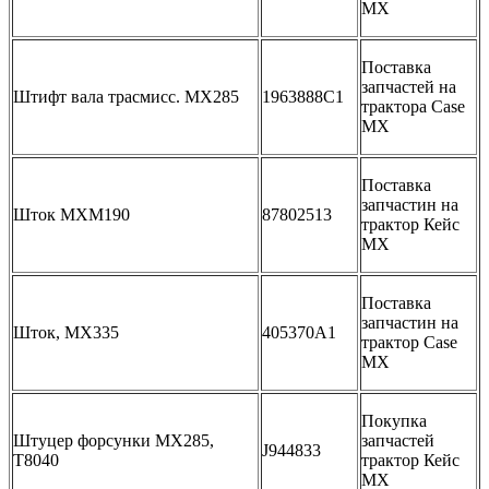
МХ
Поставка
запчастей на
Штифт вала трасмисс. MX285
1963888C1
трактора Case
MX
Поставка
запчастин на
Шток MXM190
87802513
трактор Кейс
МХ
Поставка
запчастин на
Шток, MX335
405370A1
трактор Case
MX
Покупка
Штуцер форсунки MX285,
запчастей
J944833
T8040
трактор Кейс
МХ