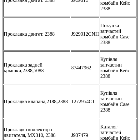
Прокладка двигат. 2388
J929012
комбайн Кейс
2388
Покупка
запчастей
Прокладка двигат. 2388
J929012CNH
комбайн Case
2388
Купівля
Прокладка задней
запчастин
87447962
крышки,2388,5088
комбайн Кейс
2388
Купівля
запчастин
Прокладка клапана,2188,2388
1272954C1
комбайн Case
2388
Каталог
Прокладка коллектора
запчастей
двигателя, MX310, 2388
J937479
комбайн Кейс