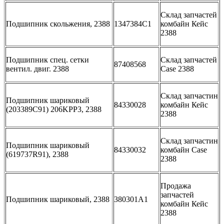
Склад запчастей
Подшипник скольжения, 2388
1347384C1
комбайн Кейс
2388
Подшипник спец. сетки
Склад запчастей
87408568
вентил. двиг. 2388
Case 2388
Склад запчастин
Подшипник шариковый
84330028
комбайн Кейс
(203389C91) 206KPP3, 2388
2388
Склад запчастин
Подшипник шариковый
84330032
комбайн Case
(619737R91), 2388
2388
Продажа
запчастей
Подшипник шариковый, 2388
380301A1
комбайн Кейс
2388