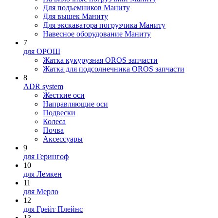
Для подъемников Маниту
Для вышек Маниту
Для экскаватора погрузчика Маниту
Навесное оборудование Маниту
7
для ОРОШ
Жатка кукурузная OROS запчасти
Жатка для подсолнечника OROS запчасти
8
ADR system
Жесткие оси
Направляющие оси
Подвески
Колеса
Почва
Аксессуары
9
для Герингоф
10
для Лемкен
11
для Мерло
12
для Грейт Плейнс
13