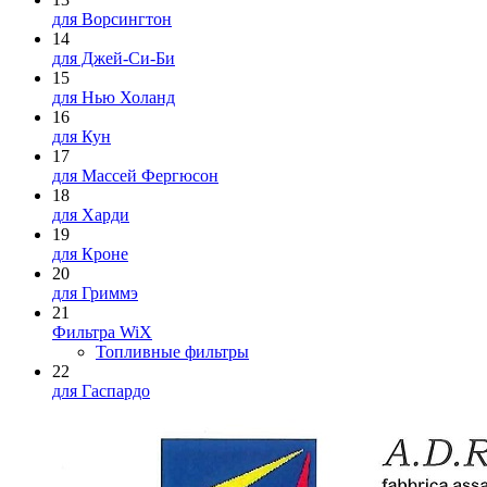
для Ворсингтон
14
для Джей-Си-Би
15
для Нью Холанд
16
для Кун
17
для Массей Фергюсон
18
для Харди
19
для Кроне
20
для Гриммэ
21
Фильтра WiX
Топливные фильтры
22
для Гаспардо