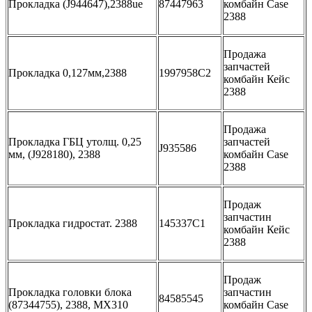
Прокладка (J944647),2388ue
87447963
комбайн Case
2388
Продажа
запчастей
Прокладка 0,127мм,2388
1997958C2
комбайн Кейс
2388
Продажа
Прокладка ГБЦ утолщ. 0,25
запчастей
J935586
мм, (J928180), 2388
комбайн Case
2388
Продаж
запчастин
Прокладка гидростат. 2388
145337C1
комбайн Кейс
2388
Продаж
Прокладка головки блока
запчастин
84585545
(87344755), 2388, MX310
комбайн Case