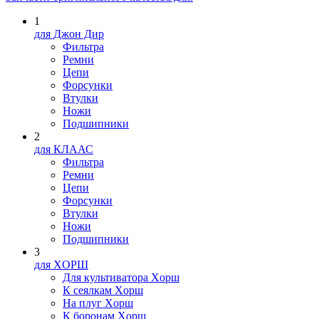
1
для Джон Дир
Фильтра
Ремни
Цепи
Форсунки
Втулки
Ножи
Подшипники
2
для КЛААС
Фильтра
Ремни
Цепи
Форсунки
Втулки
Ножи
Подшипники
3
для XOPШ
Для культиватора Xopш
К сеялкам Xopш
На плуг Xopш
К боронам Xopш