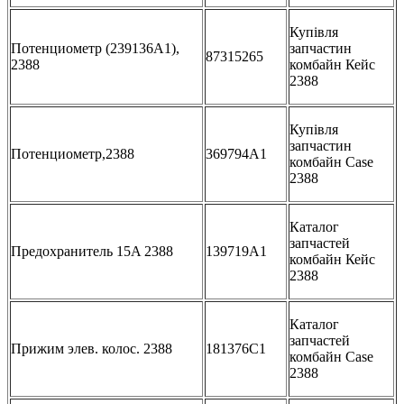
Купівля
Потенциометр (239136A1),
запчастин
87315265
2388
комбайн Кейс
2388
Купівля
запчастин
Потенциометр,2388
369794A1
комбайн Case
2388
Каталог
запчастей
Предохранитель 15A 2388
139719A1
комбайн Кейс
2388
Каталог
запчастей
Прижим элев. колос. 2388
181376C1
комбайн Case
2388