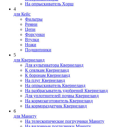
На опрыскиватель Xopш
4
для Кейс
Фильтры
Ремни
Цепи
Форсунки
Втулки
Ножи
Подшипники
5
для Квернеланд
Для культиватора Квернеланд
К сеялкам Квернеланд
К боронам Квернеланд
На плуг Квернеланд
На опрыскиватель Квернеланд
На разбрасыватель удобрений Квернеланд
Для уплотнителей почвы Квернеланд
На кормозаготовитель Квернеланд
На кормораздатчик Квернеланд
6
для Маниту
На телескопические погрузчики Маниту
На вилочные погрузчики Маниту