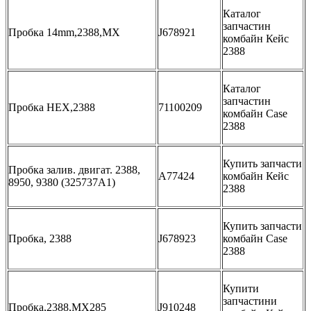
Каталог
запчастин
Пробка 14mm,2388,MX
J678921
комбайн Кейс
2388
Каталог
запчастин
Пробка HEX,2388
71100209
комбайн Case
2388
Купить запчасти
Пробка залив. двигат. 2388,
A77424
комбайн Кейс
8950, 9380 (325737A1)
2388
Купить запчасти
Пробка, 2388
J678923
комбайн Case
2388
Купити
запчастини
Пробка,2388,MX285
J910248