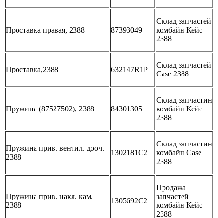
Склад запчастей
Проставка правая, 2388
87393049
комбайн Кейс
2388
Склад запчастей
Проставка,2388
632147R1Р
Case 2388
Склад запчастин
Пружина (87527502), 2388
84301305
комбайн Кейс
2388
Склад запчастин
Пружина прив. вентил. дооч.
1302181C2
комбайн Case
2388
2388
Продажа
Пружина прив. накл. кам.
запчастей
1305692C2
2388
комбайн Кейс
2388