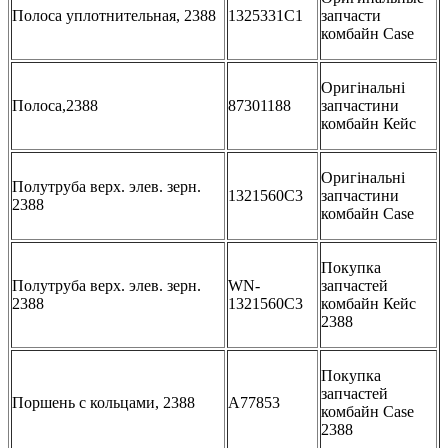
Полоса уплотнительная, 2388
1325331C1
запчасти
комбайн Case
Оригінальні
Полоса,2388
87301188
запчастини
комбайн Кейс
Оригінальні
Полутруба верх. элев. зерн.
1321560C3
запчастини
2388
комбайн Case
Покупка
Полутруба верх. элев. зерн.
WN-
запчастей
2388
1321560C3
комбайн Кейс
2388
Покупка
запчастей
Поршень с кольцами, 2388
A77853
комбайн Case
2388