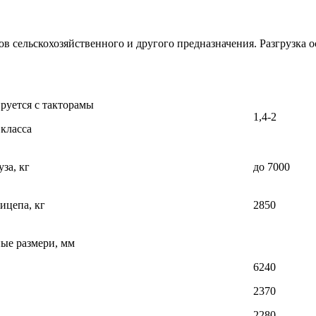
 сельскохозяйственного и другого предназначения. Разгрузка ос
руется с такторамы
1,4-2
 класса
за, кг
до 7000
ицепа, кг
2850
ые размери, мм
6240
2370
2280