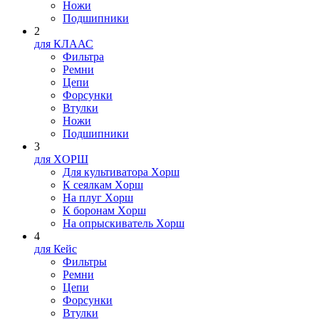
Ножи
Подшипники
2
для КЛААС
Фильтра
Ремни
Цепи
Форсунки
Втулки
Ножи
Подшипники
3
для XOPШ
Для культиватора Xopш
К сеялкам Xopш
На плуг Xopш
К боронам Xopш
На опрыскиватель Xopш
4
для Кейс
Фильтры
Ремни
Цепи
Форсунки
Втулки