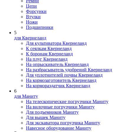
Ремни
Цепи
Форсунки
Втулки
Ножи
Подшипники
5
для Квернеланд
Для культиватора Квернеланд
К сеялкам Квернеланд
К боронам Квернеланд
На плуг Квернеланд
На опрыскиватель Квернеланд
На разбрасыватель удобрений Квернеланд
Для уплотнителей почвы Квернеланд
На кормозаготовитель Квернеланд
На кормораздатчик Квернеланд
6
для Маниту
На телескопические погрузчики Маниту
На вилочные погрузчики Маниту
Для подъемников Маниту
Для вышек Маниту
Для экскаватора погрузчика Маниту
Навесное оборудование Маниту