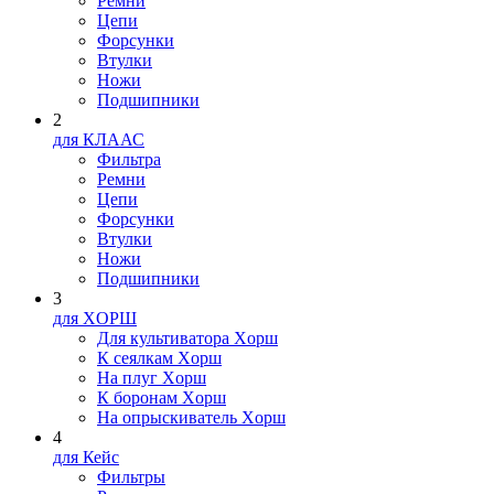
Ремни
Цепи
Форсунки
Втулки
Ножи
Подшипники
2
для КЛААС
Фильтра
Ремни
Цепи
Форсунки
Втулки
Ножи
Подшипники
3
для XOPШ
Для культиватора Xopш
К сеялкам Xopш
На плуг Xopш
К боронам Xopш
На опрыскиватель Xopш
4
для Кейс
Фильтры