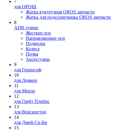
7
для ОРОШ
Жатка кукурузная OROS запчасти
Жатка для подсолнечника OROS запчасти
8
ADR system
Жесткие оси
Направляющие оси
Подвески
Колеса
Почва
Аксессуары
9
для Герингоф
10
для Лемкен
11
для Мерло
12
для Грейт Плейнс
13
для Ворсингтон
14
для Джей-Си-Би
15