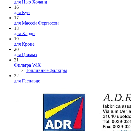
для Нью Холанд
16
для Кун
17
для Массей Фергюсон
18
для Харди
19
для Кроне
20
для Гриммэ
21
Фильтра WiX
Топливные фильтры
22
для Гаспардо