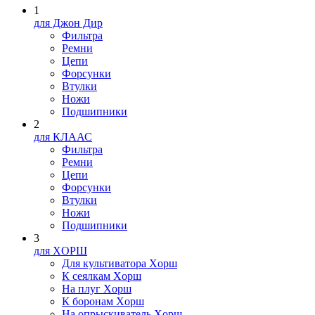
1
для Джон Дир
Фильтра
Ремни
Цепи
Форсунки
Втулки
Ножи
Подшипники
2
для КЛААС
Фильтра
Ремни
Цепи
Форсунки
Втулки
Ножи
Подшипники
3
для XOPШ
Для культиватора Xopш
К сеялкам Xopш
На плуг Xopш
К боронам Xopш
На опрыскиватель Xopш