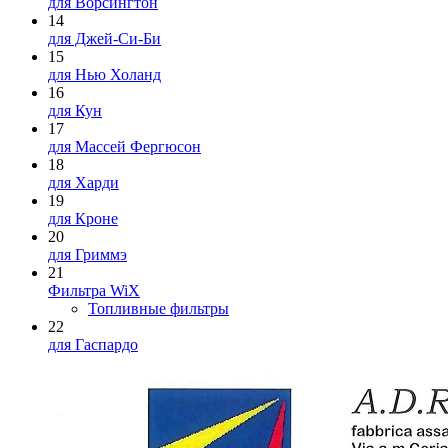
для Ворсингтон
14
для Джей-Си-Би
15
для Нью Холанд
16
для Кун
17
для Массей Фергюсон
18
для Харди
19
для Кроне
20
для Гриммэ
21
Фильтра WiX
Топливные фильтры
22
для Гаспардо