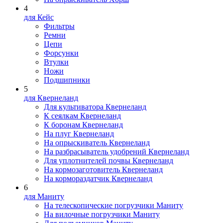
4
для Кейс
Фильтры
Ремни
Цепи
Форсунки
Втулки
Ножи
Подшипники
5
для Квернеланд
Для культиватора Квернеланд
К сеялкам Квернеланд
К боронам Квернеланд
На плуг Квернеланд
На опрыскиватель Квернеланд
На разбрасыватель удобрений Квернеланд
Для уплотнителей почвы Квернеланд
На кормозаготовитель Квернеланд
На кормораздатчик Квернеланд
6
для Маниту
На телескопические погрузчики Маниту
На вилочные погрузчики Маниту