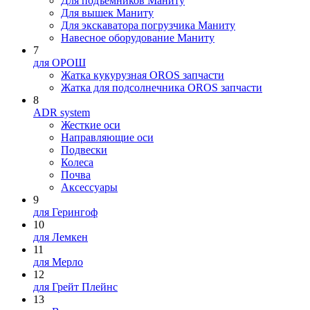
Для подъемников Маниту
Для вышек Маниту
Для экскаватора погрузчика Маниту
Навесное оборудование Маниту
7
для ОРОШ
Жатка кукурузная OROS запчасти
Жатка для подсолнечника OROS запчасти
8
ADR system
Жесткие оси
Направляющие оси
Подвески
Колеса
Почва
Аксессуары
9
для Герингоф
10
для Лемкен
11
для Мерло
12
для Грейт Плейнс
13