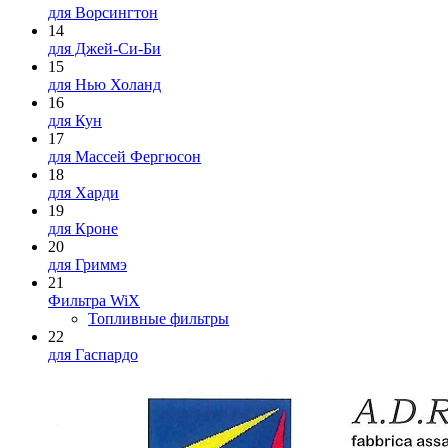
для Ворсингтон
14
для Джей-Си-Би
15
для Нью Холанд
16
для Кун
17
для Массей Фергюсон
18
для Харди
19
для Кроне
20
для Гриммэ
21
Фильтра WiX
Топливные фильтры
22
для Гаспардо