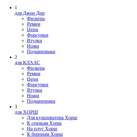
1
для Джон Дир
Фильтра
Ремни
Цепи
Форсунки
Втулки
Ножи
Подшипники
2
для КЛААС
Фильтра
Ремни
Цепи
Форсунки
Втулки
Ножи
Подшипники
3
для XOPШ
Для культиватора Xopш
К сеялкам Xopш
На плуг Xopш
К боронам Xopш