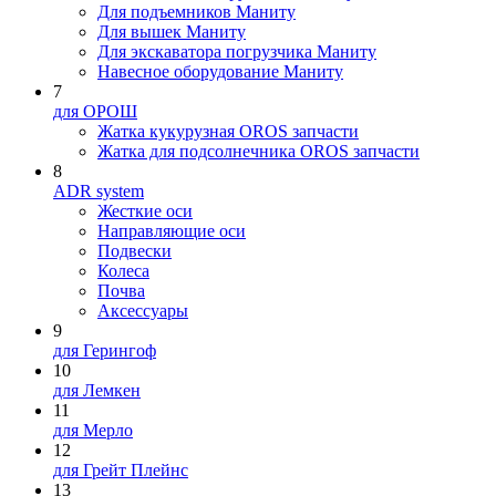
Для подъемников Маниту
Для вышек Маниту
Для экскаватора погрузчика Маниту
Навесное оборудование Маниту
7
для ОРОШ
Жатка кукурузная OROS запчасти
Жатка для подсолнечника OROS запчасти
8
ADR system
Жесткие оси
Направляющие оси
Подвески
Колеса
Почва
Аксессуары
9
для Герингоф
10
для Лемкен
11
для Мерло
12
для Грейт Плейнс
13