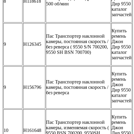
8
H118618
500 об/мин
Дир 9550
каталог
запчастей
Купить
Пас Транспортер наклонной
ремень
камеры, постоянная скорость /
Джон
9
H126345
без реверса ( 9550 S/N 700200,
Дир 9550
9550 SH BSN 700700)
каталог
запчастей
Купить
ремень
Пас Транспортер наклонной
Джон
9
H156796
камеры, постоянная скорость /
Дир 9550
без реверса
каталог
запчастей
Купить
Пас Транспортер наклонной
ремень
камеры, изменяемая скорость (
Джон
10
H161648
9550 BSN 700200, 9550SH
Дир 9550