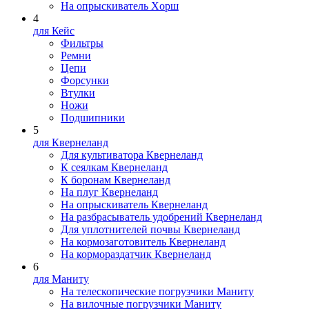
На опрыскиватель Xopш
4
для Кейс
Фильтры
Ремни
Цепи
Форсунки
Втулки
Ножи
Подшипники
5
для Квернеланд
Для культиватора Квернеланд
К сеялкам Квернеланд
К боронам Квернеланд
На плуг Квернеланд
На опрыскиватель Квернеланд
На разбрасыватель удобрений Квернеланд
Для уплотнителей почвы Квернеланд
На кормозаготовитель Квернеланд
На кормораздатчик Квернеланд
6
для Маниту
На телескопические погрузчики Маниту
На вилочные погрузчики Маниту