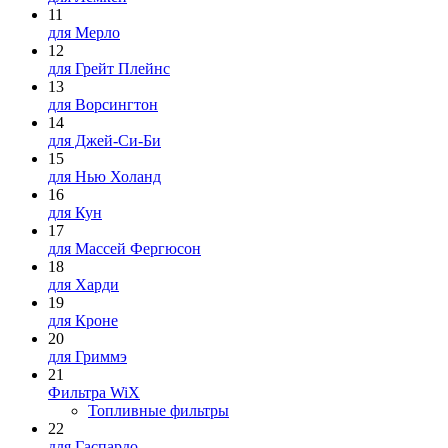
11
для Мерло
12
для Грейт Плейнс
13
для Ворсингтон
14
для Джей-Си-Би
15
для Нью Холанд
16
для Кун
17
для Массей Фергюсон
18
для Харди
19
для Кроне
20
для Гриммэ
21
Фильтра WiX
Топливные фильтры
22
для Гаспардо