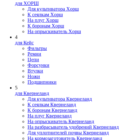
для XOPШ
Для культиватора Xopш
К сеялкам Xopш
На плуг Xopш
К боронам Xopш
На опрыскиватель Xopш
4
для Кейс
Фильтры
Ремни
Цепи
Форсунки
Втулки
Ножи
Подшипники
5
для Квернеланд
Для культиватора Квернеланд
К сеялкам Квернеланд
К боронам Квернеланд
На плуг Квернеланд
На опрыскиватель Квернеланд
На разбрасыватель удобрений Квернеланд
Для уплотнителей почвы Квернеланд
На кормозаготовитель Квернеланд