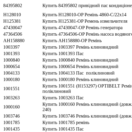
84395802
Купить 84395802 привідний пас кондиціоне
H128010
Купить H128010-OP Ремінь 4860-C/22x14
H125381
Купить H125381-OP Ремень измельчителя
47430047
Купить 47430047-OP Ремінь генератора
47364506
Купить 47364506-OP Ремінь насоса водяног
AH158880
Купить AH158880-OP Ремінь
1003397
Купить 1003397 Ремінь клиновидний
1001393
Купить 1001393 Пас
1000840
Купить 1000840 Ремінь клиновидний
1000654
Купить 1000654 Ремінь клиновидний
1004133
Купить 1004133 Пас поліклиновий
1000180
Купить 1000180 Ремінь клиновидний
Купить 1001551 (H153297) OPTIBELT Ремі
1001551
поліклиновий
1003263
Купить 1003263 Пас
Купить 1000160 Ремінь клиновидний (довж
1000160
240)
1003746
Купить 1003746 Ремінь клиновидний (довж.
1001785
Купить 1001785 ремінь
1001435
Купить 1001435 Пас