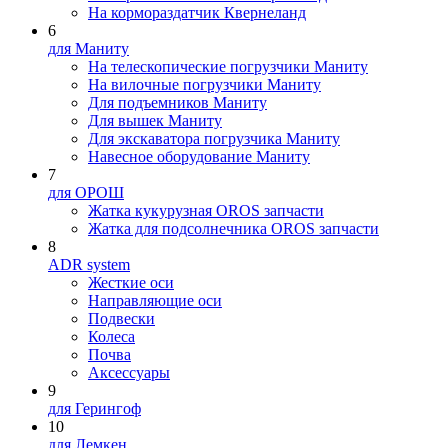
На кормораздатчик Квернеланд
6
для Маниту
На телескопические погрузчики Маниту
На вилочные погрузчики Маниту
Для подъемников Маниту
Для вышек Маниту
Для экскаватора погрузчика Маниту
Навесное оборудование Маниту
7
для ОРОШ
Жатка кукурузная OROS запчасти
Жатка для подсолнечника OROS запчасти
8
ADR system
Жесткие оси
Направляющие оси
Подвески
Колеса
Почва
Аксессуары
9
для Герингоф
10
для Лемкен