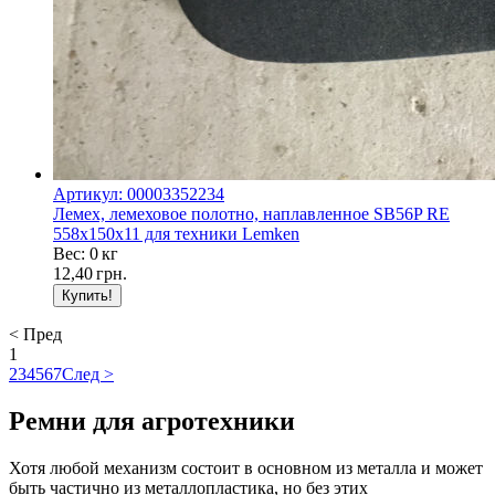
Артикул: 00003352234
Лемех, лемеховое полотно, наплавленное SB56P RE
558x150x11 для техники Lemken
Вес: 0 кг
12,40
грн.
< Пред
1
2
3
4
5
6
7
След >
Ремни для агротехники
Хотя любой механизм состоит в основном из металла и может
быть частично из металлопластика, но без этих