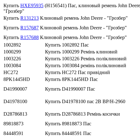
Купить
HXE95935
(H156541) Пас, клиновый ремень John Deere
"Грозбер"
Купить
R131213
Клиновый ремень John Deere - "Грозбер"
Купить
R157687
Клиновой ремень John Deere - "Грозбер"
Купить
R157688
Клиновой ремень John Deere - "Грозбер"
1002892
Купить 1002892 Пас
1000299
Купить 1000299 Ремінь клиновий
1003226
Купить 1003226 Ремінь поліклиновий
1003084
Купить 1003084 ремінь поліклиновий
HC272
Купить HC272 Пас привідний
8PK1445HD
Купить 8PK1445HD Пас
D41990007
Купить D41990007 Пас
D41978100
Купить D41978100 пас 2B BP/H-2960
D28786813
Купить D28786813 Ремінь косички
89818873
Купить 89818873 Пас
84448591
Купить 84448591 Пас