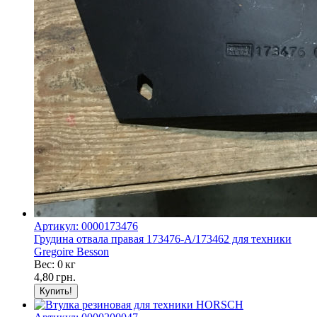
Артикул: 0000173476
Грудина отвала правая 173476-A/173462 для техники
Gregoire Besson
Вес: 0 кг
4,80
грн.