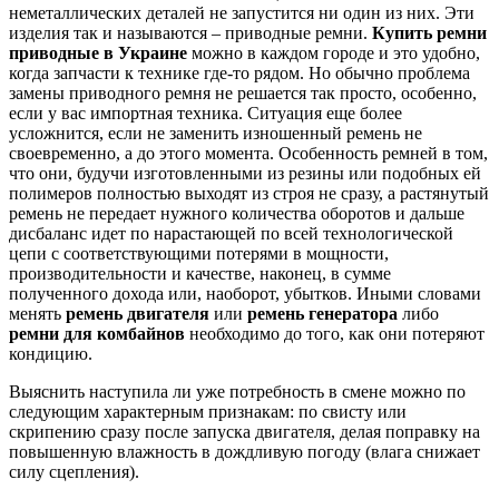
неметаллических деталей не запустится ни один из них. Эти
изделия так и называются – приводные ремни.
Купить ремни
приводные в Украине
можно в каждом городе и это удобно,
когда запчасти к технике где-то рядом. Но обычно проблема
замены приводного ремня не решается так просто, особенно,
если у вас импортная техника. Ситуация еще более
усложнится, если не заменить изношенный ремень не
своевременно, а до этого момента. Особенность ремней в том,
что они, будучи изготовленными из резины или подобных ей
полимеров полностью выходят из строя не сразу, а растянутый
ремень не передает нужного количества оборотов и дальше
дисбаланс идет по нарастающей по всей технологической
цепи с соответствующими потерями в мощности,
производительности и качестве, наконец, в сумме
полученного дохода или, наоборот, убытков. Иными словами
менять
ремень двигателя
или
ремень генератора
либо
ремни для комбайнов
необходимо до того, как они потеряют
кондицию.
Выяснить наступила ли уже потребность в смене можно по
следующим характерным признакам: по свисту или
скрипению сразу после запуска двигателя, делая поправку на
повышенную влажность в дождливую погоду (влага снижает
силу сцепления).