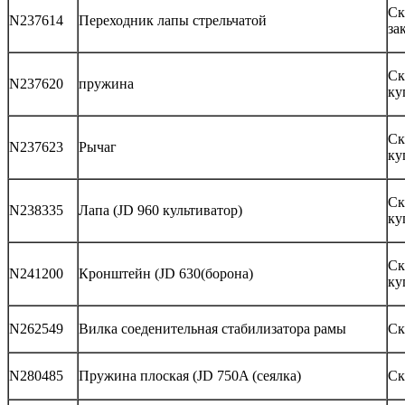
Ск
N237614
Переходник лапы стрельчатой
за
Ск
N237620
пружина
ку
Ск
N237623
Рычаг
ку
Ск
N238335
Лапа (JD 960 культиватор)
ку
Ск
N241200
Кронштейн (JD 630(борона)
ку
N262549
Вилка соеденительная стабилизатора рамы
Ск
N280485
Пружина плоская (JD 750A (сеялка)
Ск