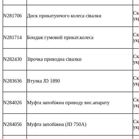
Ск
N281706
Диск прикатуючого колеса сівалки
ук
Ск
N281714
Бондаж гумовий прикат.колеса
ук
Ск
N282430
Зірочка приводна сівалки
ук
Ск
N283636
Втулка JD 1890
ук
Ск
N284026
Муфта запобіжна приводу вис.апарату
ук
Ск
N284056
Муфта запобіжна (JD 750A)
ук