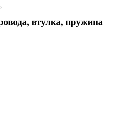
0
ровода, втулка, пружина
!