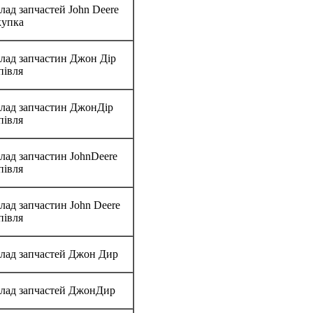
лад запчастей John Deere
купка
лад запчастин Джон Дір
півля
лад запчастин ДжонДір
півля
лад запчастин JohnDeere
півля
лад запчастин John Deere
півля
лад запчастей Джон Дир
лад запчастей ДжонДир