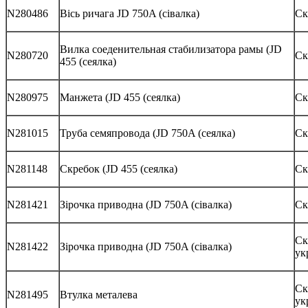
N280486
Вісь ричага JD 750A (сівалка)
Ск
Вилка соеденительная стабилизатора рамы (JD
N280720
Ск
455 (сеялка)
N280975
Манжета (JD 455 (сеялка)
Ск
N281015
Труба семяпровода (JD 750A (сеялка)
Ск
N281148
Скребок (JD 455 (сеялка)
Ск
N281421
Зірочка приводна (JD 750A (сівалка)
Ск
Ск
N281422
Зірочка приводна (JD 750A (сівалка)
ук
Ск
N281495
Втулка металева
ук