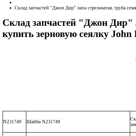
Склад запчастей "Джон Дир" лапа стрельчатая, труба сем
Склад запчастей "Джон Дир" л
купить зерновую сеялку John 
Ск
N231749
Шайба N231749
за