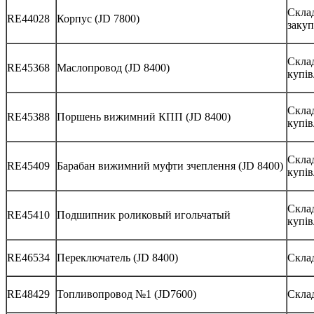
Склад
RE44028
Корпус (JD 7800)
закуп
Скла
RE45368
Маслопровод (JD 8400)
купів
Скла
RE45388
Поршень вижимний КПП (JD 8400)
купів
Склад
RE45409
Барабан вижимний муфти зчеплення (JD 8400)
купів
Склад
RE45410
Подшипник роликовый игольчатый
купів
RE46534
Переключатель (JD 8400)
Скла
RE48429
Топливопровод №1 (JD7600)
Скла