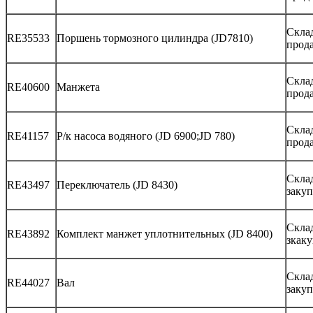
Скла
RE35533
Поршень тормозного цилиндра (JD7810)
прод
Склад
RE40600
Манжета
прод
Склад
RE41157
Р/к насоса водяного (JD 6900;JD 780)
прод
Скла
RE43497
Переключатель (JD 8430)
закуп
Скла
RE43892
Комплект манжет уплотнительных (JD 8400)
зкак
Склад
RE44027
Вал
закуп