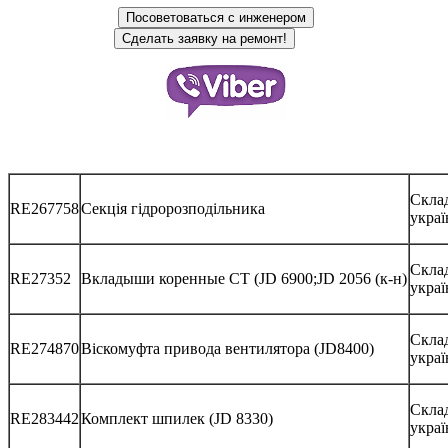
Скла
RE267758
Секція гідророзподільника
украї
Скла
RE27352
Вкладыши коренные CТ (JD 6900;JD 2056 (к-н)
украї
Склад
RE274870
Віскомуфта привода вентилятора (JD8400)
украї
Склад
RE283442
Комплект шпилек (JD 8330)
украї