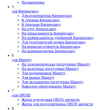
Подшипники
5
для Квернеланд
Для культиватора Квернеланд
К сеялкам Квернеланд
К боронам Квернеланд
На плуг Квернеланд
На опрыскиватель Квернеланд
На разбрасыватель удобрений Квернеланд
Для уплотнителей почвы Квернеланд
На кормозаготовитель Квернеланд
На кормораздатчик Квернеланд
6
для Маниту
На телескопические погрузчики Маниту
На вилочные погрузчики Маниту
Для подъемников Маниту
Для вышек Маниту
Для экскаватора погрузчика Маниту
Навесное оборудование Маниту
7
для ОРОШ
Жатка кукурузная OROS запчасти
Жатка для подсолнечника OROS запчасти
8