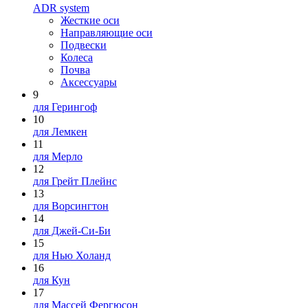
ADR system
Жесткие оси
Направляющие оси
Подвески
Колеса
Почва
Аксессуары
9
для Герингоф
10
для Лемкен
11
для Мерло
12
для Грейт Плейнс
13
для Ворсингтон
14
для Джей-Си-Би
15
для Нью Холанд
16
для Кун
17
для Массей Фергюсон