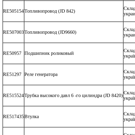
Склад
RE505154
Топливопровод (JD 842)
укра
Склад
RE507003
Топливопровод (JD9660)
укра
Скла
RE50957
Подшипник роликовый
украї
Скла
RE51297
Реле генератора
украї
Склад
RE515524
Трубка высокого давл 6 -го цилиндра (JD 8420)
украї
Склад
RE517435
Втулка
украї
Скла