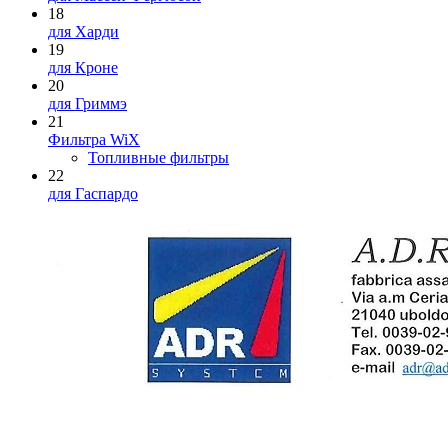
18
для Харди
19
для Кроне
20
для Гриммэ
21
Фильтра WiX
Топливные фильтры
22
для Гаспардо