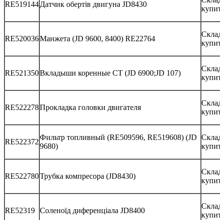
RE519144
Датчик обертів двигуна JD8430
купи
Скла
RE520036
Манжета (JD 9600, 8400) RE22764
купи
Склад
RE521350
Вкладыши коренные CТ (JD 6900;JD 107)
купи
Склад
RE522278
Прокладка головки двигателя
купи
Фильтр топливный (RE509596, RE519608) (JD
Скла
RE522372
9680)
купи
Скла
RE522780
Трубка компресора (JD8430)
купи
Склад
RE52319
Соленоїд диференціала JD8400
купи