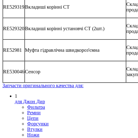
Скла
RE529319
Вкладиші корінні СТ
прод
Склад
RE529320
Вкладиші корінні установчі СТ (2шт.)
прод
Склад
RE52981
Муфта гідравлічна швидкороз'ємна
прод
Скла
RE530046
Сенсор
закуп
Запчасти оригинального качества для:
1
для Джон Дир
Фильтра
Ремни
Цепи
Форсунки
Втулки
Ножи