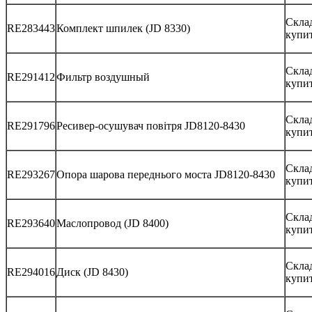
Скла
RE283443
Комплект шпилек (JD 8330)
купи
Скла
RE291412
Фильтр воздушный
купи
Склад
RE291796
Ресивер-осушувач повітря JD8120-8430
купи
Склад
RE293267
Опора шарова переднього моста JD8120-8430
купи
Скла
RE293640
Маслопровод (JD 8400)
купи
Скла
RE294016
Диск (JD 8430)
купи