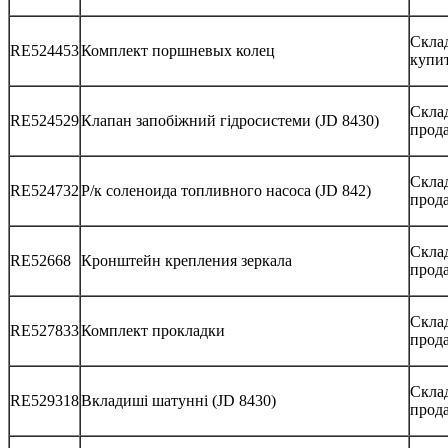
Склад
RE524453
Комплект поршневых колец
купи
Скла
RE524529
Клапан запобіжний гідросистеми (JD 8430)
прод
Скла
RE524732
Р/к соленоида топливного насоса (JD 842)
прод
Склад
RE52668
Кронштейн крепления зеркала
прод
Склад
RE527833
Комплект прокладки
прод
Скла
RE529318
Вкладиші шатунні (JD 8430)
прод