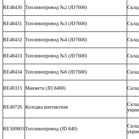
RE48430
Топливопровод №2 (JD7600)
Склад
RE48431
Топливопровод №3 (JD7600)
Склад
RE48432
Топливопровод №4 (JD7600)
Скла
RE48433
Топливопровод №5 (JD7600)
Скла
RE48434
Топливопровод №6 (JD7600)
Склад
RE49315
Манжета (JD 8400)
Склад
Скла
RE49726
Колодка контактная
укра
Скла
RE500803
Топливопровод (JD 840)
укра