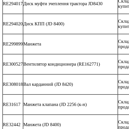
Склад
RE294017
Диск муфти зчеплення трактора JD8430
купи
Склад
RE294020
Диск КПП (JD 8400)
купи
Скла
RE299899
Манжета
прод
Скла
RE300527
Вентилятор кондиционера (RE162771)
прод
Склад
RE308018
Вал карданний (JD 8420)
прод
Склад
RE31617
Манжета клапана (JD 2256 (к-н)
прод
Скла
RE32442
Манжета (JD 8400)
прод