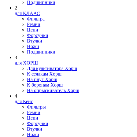
Подшипники
2
для КЛААС
Фильтра
Ремни
Цепи
Форсунки
Втулки
Ножи
Подшипники
3
для XOPШ
Для культиватора Xopш
К сеялкам Xopш
На плуг Xopш
К боронам Xopш
На опрыскиватель Xopш
4
для Кейс
Фильтры
Ремни
Цепи
Форсунки
Втулки
Ножи