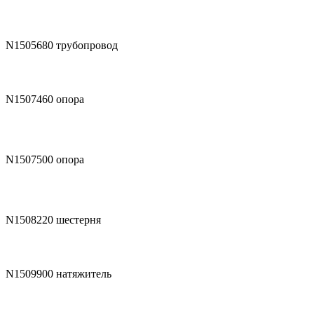
N1505680
трубопровод
N1507460
опора
N1507500
опора
N1508220
шестерня
N1509900
натяжитель