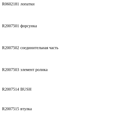
R0602181
лопатки
R2007501
форсунка
R2007502
соединительная часть
R2007503
элемент ролика
R2007514
BUSH
R2007515
втулка