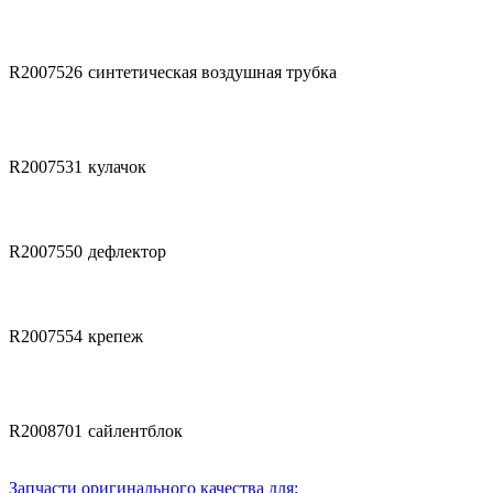
R2007526
синтетическая воздушная трубка
R2007531
кулачок
R2007550
дефлектор
R2007554
крепеж
R2008701
сайлентблок
Запчасти оригинального качества для: