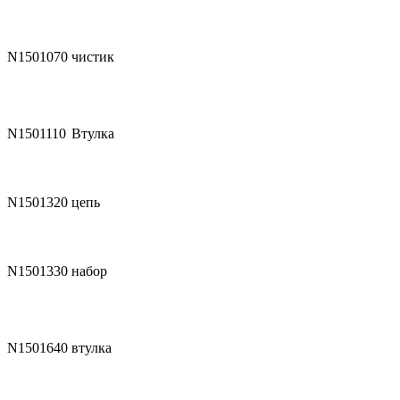
N1501070
чистик
N1501110
Втулка
N1501320
цепь
N1501330
набор
N1501640
втулка