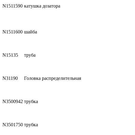
N1511590
катушка дозатора
N1511600
шайба
N15135
труба
N31190
Головка распределительная
N3500942
трубка
N3501750
трубка