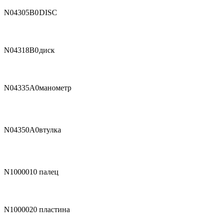
N04305B0
DISC
N04318B0
диск
N04335A0
манометр
N04350A0
втулка
N1000010
палец
N1000020
пластина