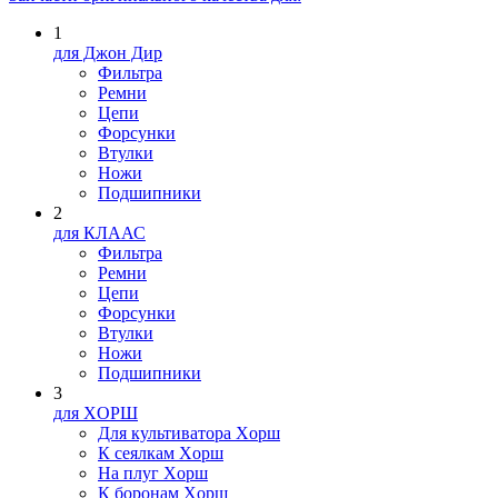
1
для Джон Дир
Фильтра
Ремни
Цепи
Форсунки
Втулки
Ножи
Подшипники
2
для КЛААС
Фильтра
Ремни
Цепи
Форсунки
Втулки
Ножи
Подшипники
3
для XOPШ
Для культиватора Xopш
К сеялкам Xopш
На плуг Xopш
К боронам Xopш