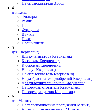
На опрыскиватель Xopш
4
для Кейс
Фильтры
Ремни
Цепи
Форсунки
Втулки
Ножи
Подшипники
5
для Квернеланд
Для культиватора Квернеланд
К сеялкам Квернеланд
К боронам Квернеланд
На плуг Квернеланд
На опрыскиватель Квернеланд
На разбрасыватель удобрений Квернеланд
Для уплотнителей почвы Квернеланд
На кормозаготовитель Квернеланд
На кормораздатчик Квернеланд
6
для Маниту
На телескопические погрузчики Маниту
На вилочные погрузчики Маниту