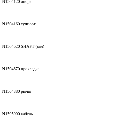
N1504120
опора
N1504160
суппорт
N1504620
SHAFT (вал)
N1504670
прокладка
N1504880
рычаг
N1505000
кабель