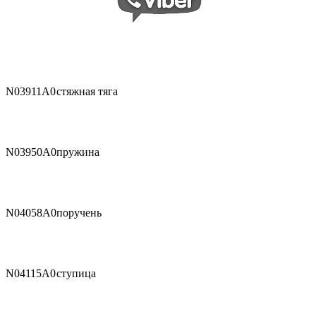
N03911A0
стяжная тяга
N03950A0
пружина
N04058A0
поручень
N04115A0
ступица