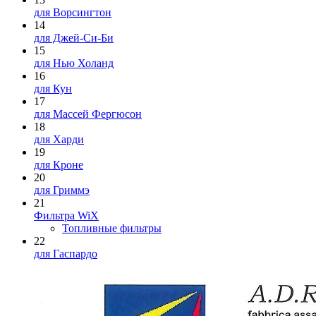
для Ворсингтон
14
для Джей-Си-Би
15
для Нью Холанд
16
для Кун
17
для Массей Фергюсон
18
для Харди
19
для Кроне
20
для Гриммэ
21
Фильтра WiX
Топливные фильтры
22
для Гаспардо