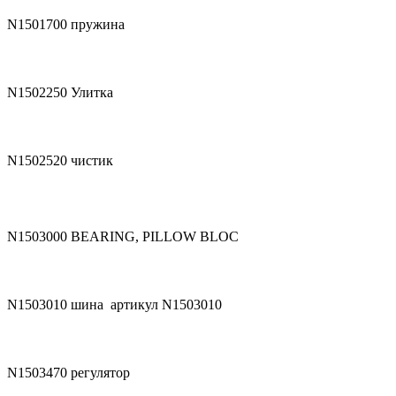
N1501700
пружина
N1502250
Улитка
N1502520
чистик
N1503000
BEARING, PILLOW BLOC
N1503010
шина артикул N1503010
N1503470
регулятор