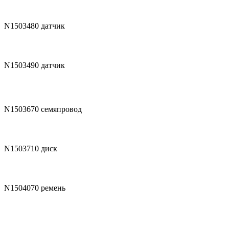
N1503480
датчик
N1503490
датчик
N1503670
семяпровод
N1503710
диск
N1504070
ремень