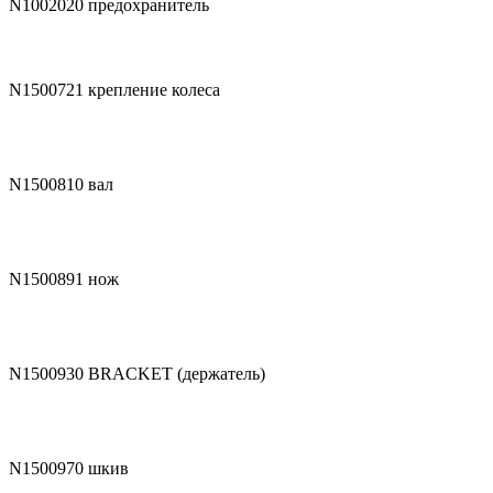
N1002020
предохранитель
N1500721
крепление колеса
N1500810
вал
N1500891
нож
N1500930
BRACKET (держатель)
N1500970
шкив