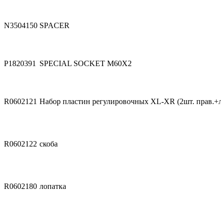
N3504150
SPACER
P1820391
SPECIAL SOCKET M60X2
R0602121
Набор пластин регулировочных XL-XR (2шт. прав.+л
R0602122
скоба
R0602180
лопатка