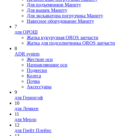
Для подъемников Маниту
Для вышек Маниту
Для экскаватора погрузчика Маниту
Навесное оборудование Маниту
7
для ОРОШ
Жатка кукурузная OROS запчасти
Жатка для подсолнечника OROS запчасти
8
ADR system
Жесткие оси
Направляющие оси
Подвески
Колеса
Почва
Аксессуары
9
для Герингоф
10
для Лемкен
11
для Мерло
12
для Грейт Плейнс
13