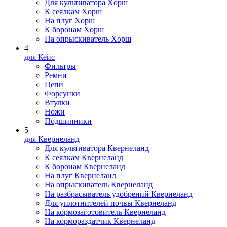
Для культиватора Xopш
К сеялкам Xopш
На плуг Xopш
К боронам Xopш
На опрыскиватель Xopш
4
для Кейс
Фильтры
Ремни
Цепи
Форсунки
Втулки
Ножи
Подшипники
5
для Квернеланд
Для культиватора Квернеланд
К сеялкам Квернеланд
К боронам Квернеланд
На плуг Квернеланд
На опрыскиватель Квернеланд
На разбрасыватель удобрений Квернеланд
Для уплотнителей почвы Квернеланд
На кормозаготовитель Квернеланд
На кормораздатчик Квернеланд