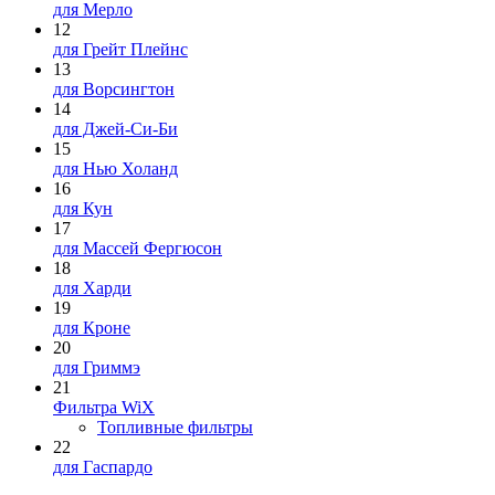
для Мерло
12
для Грейт Плейнс
13
для Ворсингтон
14
для Джей-Си-Би
15
для Нью Холанд
16
для Кун
17
для Массей Фергюсон
18
для Харди
19
для Кроне
20
для Гриммэ
21
Фильтра WiX
Топливные фильтры
22
для Гаспардо