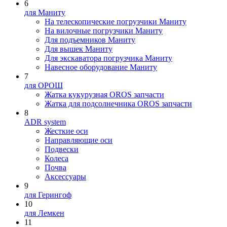
6
для Маниту
На телескопические погрузчики Маниту
На вилочные погрузчики Маниту
Для подъемников Маниту
Для вышек Маниту
Для экскаватора погрузчика Маниту
Навесное оборудование Маниту
7
для ОРОШ
Жатка кукурузная OROS запчасти
Жатка для подсолнечника OROS запчасти
8
ADR system
Жесткие оси
Направляющие оси
Подвески
Колеса
Почва
Аксессуары
9
для Герингоф
10
для Лемкен
11