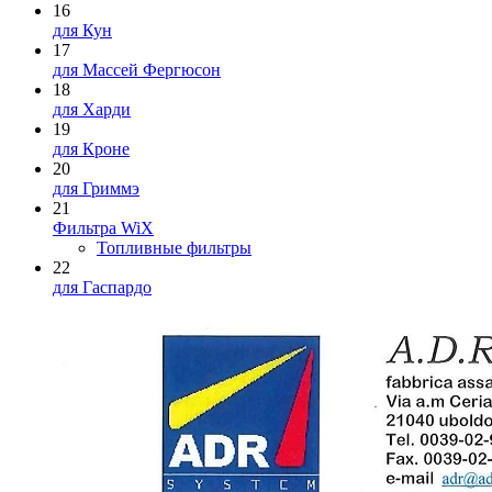
16
для Кун
17
для Массей Фергюсон
18
для Харди
19
для Кроне
20
для Гриммэ
21
Фильтра WiX
Топливные фильтры
22
для Гаспардо