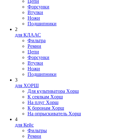
Цепи
Форсунки
Втулки
Ножи
Подшипники
2
для КЛААС
Фильтра
Ремни
Цепи
Форсунки
Втулки
Ножи
Подшипники
3
для XOPШ
Для культиватора Xopш
К сеялкам Xopш
На плуг Xopш
К боронам Xopш
На опрыскиватель Xopш
4
для Кейс
Фильтры
Ремни