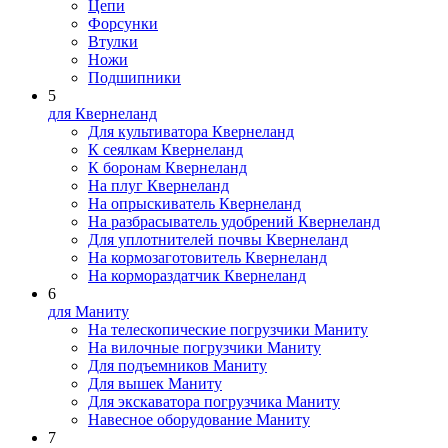
Цепи
Форсунки
Втулки
Ножи
Подшипники
5
для Квернеланд
Для культиватора Квернеланд
К сеялкам Квернеланд
К боронам Квернеланд
На плуг Квернеланд
На опрыскиватель Квернеланд
На разбрасыватель удобрений Квернеланд
Для уплотнителей почвы Квернеланд
На кормозаготовитель Квернеланд
На кормораздатчик Квернеланд
6
для Маниту
На телескопические погрузчики Маниту
На вилочные погрузчики Маниту
Для подъемников Маниту
Для вышек Маниту
Для экскаватора погрузчика Маниту
Навесное оборудование Маниту
7