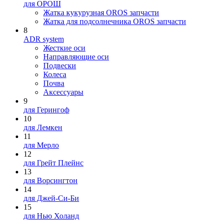
для ОРОШ
Жатка кукурузная OROS запчасти
Жатка для подсолнечника OROS запчасти
8
ADR system
Жесткие оси
Направляющие оси
Подвески
Колеса
Почва
Аксессуары
9
для Герингоф
10
для Лемкен
11
для Мерло
12
для Грейт Плейнс
13
для Ворсингтон
14
для Джей-Си-Би
15
для Нью Холанд