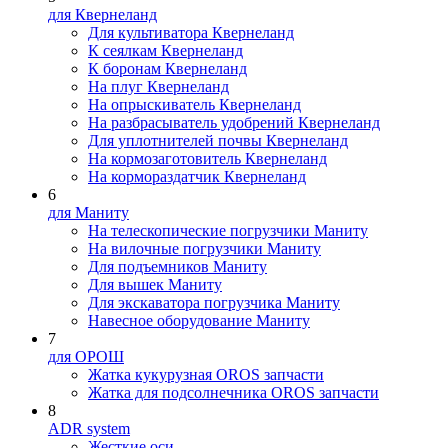
для Квернеланд
Для культиватора Квернеланд
К сеялкам Квернеланд
К боронам Квернеланд
На плуг Квернеланд
На опрыскиватель Квернеланд
На разбрасыватель удобрений Квернеланд
Для уплотнителей почвы Квернеланд
На кормозаготовитель Квернеланд
На кормораздатчик Квернеланд
6
для Маниту
На телескопические погрузчики Маниту
На вилочные погрузчики Маниту
Для подъемников Маниту
Для вышек Маниту
Для экскаватора погрузчика Маниту
Навесное оборудование Маниту
7
для ОРОШ
Жатка кукурузная OROS запчасти
Жатка для подсолнечника OROS запчасти
8
ADR system
Жесткие оси