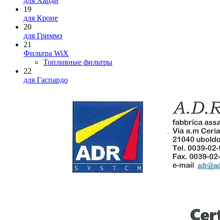
для Харди
19
для Кроне
20
для Гриммэ
21
Фильтра WiX
Топливные фильтры
22
для Гаспардо