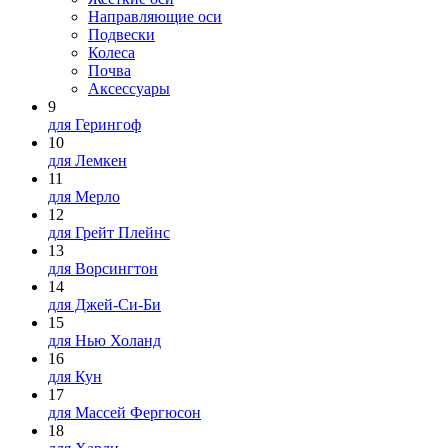
Направляющие оси
Подвески
Колеса
Почва
Аксессуары
9
для Герингоф
10
для Лемкен
11
для Мерло
12
для Грейт Плейнс
13
для Ворсингтон
14
для Джей-Си-Би
15
для Нью Холанд
16
для Кун
17
для Массей Фергюсон
18