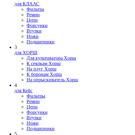
для КЛААС
Фильтра
Ремни
Цепи
Форсунки
Втулки
Ножи
Подшипники
3
для XOPШ
Для культиватора Xopш
К сеялкам Xopш
На плуг Xopш
К боронам Xopш
На опрыскиватель Xopш
4
для Кейс
Фильтры
Ремни
Цепи
Форсунки
Втулки
Ножи
Подшипники
5