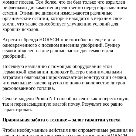
момент посева. Тем более, что он был только что взрыхлен
рифлеными дисками непосредственно перед вбрасыванием
семени. Этими же дисками измельчаются различные
органические остатки, которые находятся в верхнем слое
земли, что также способствует улучшению условий для
хороших всходов.
Агрегаты бренда HORSCH приспособлены еще и для
одновременного с посевом внесения удобрений. Бункер
сеялки поделен на две равные части: для семян и для
удобрений.
Посевную кампанию с помощью оборудования этой
германской компании проводят быстро с минимальными
затратами благодаря широкозахватной конструкции сеялки,
что уменьшает число кругов по полю и количество литров
расходованного топлива.
Сеялки модели Pronto NT способны сеять как в пересохшую,
так и перенасыщенную влагой почву. Результат все равно
гарантирован.
Правильная забота о технике – залог гарантии успеха
Чтобы необдуманные действия или опрометчивые решения не
свели на нет отличные качества сеялки компании HORSCH,