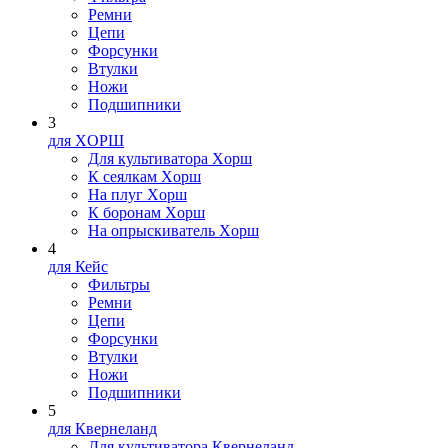
Ремни
Цепи
Форсунки
Втулки
Ножи
Подшипники
3
для XOPШ
Для культиватора Xopш
К сеялкам Xopш
На плуг Xopш
К боронам Xopш
На опрыскиватель Xopш
4
для Кейс
Фильтры
Ремни
Цепи
Форсунки
Втулки
Ножи
Подшипники
5
для Квернеланд
Для культиватора Квернеланд