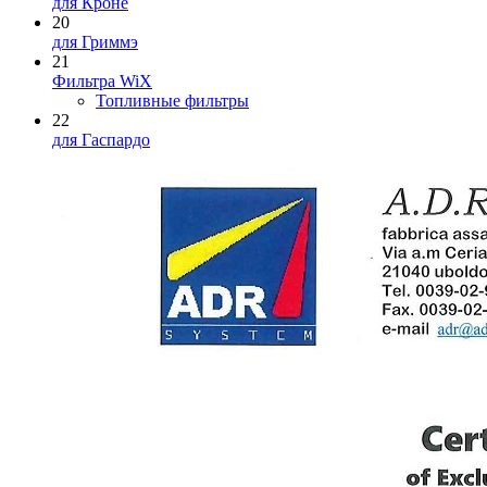
для Кроне
20
для Гриммэ
21
Фильтра WiX
Топливные фильтры
22
для Гаспардо