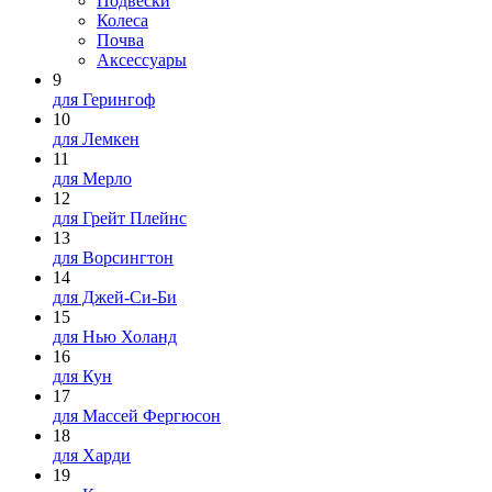
Подвески
Колеса
Почва
Аксессуары
9
для Герингоф
10
для Лемкен
11
для Мерло
12
для Грейт Плейнс
13
для Ворсингтон
14
для Джей-Си-Би
15
для Нью Холанд
16
для Кун
17
для Массей Фергюсон
18
для Харди
19