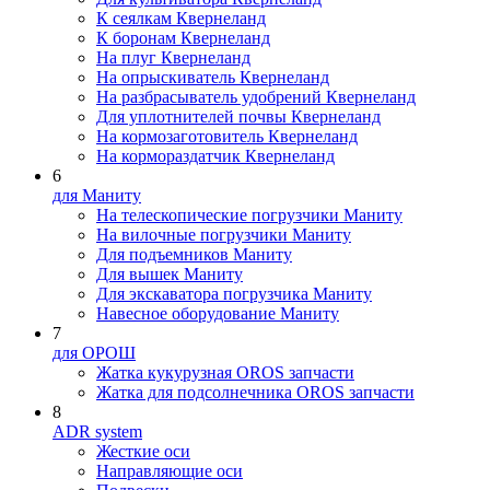
К сеялкам Квернеланд
К боронам Квернеланд
На плуг Квернеланд
На опрыскиватель Квернеланд
На разбрасыватель удобрений Квернеланд
Для уплотнителей почвы Квернеланд
На кормозаготовитель Квернеланд
На кормораздатчик Квернеланд
6
для Маниту
На телескопические погрузчики Маниту
На вилочные погрузчики Маниту
Для подъемников Маниту
Для вышек Маниту
Для экскаватора погрузчика Маниту
Навесное оборудование Маниту
7
для ОРОШ
Жатка кукурузная OROS запчасти
Жатка для подсолнечника OROS запчасти
8
ADR system
Жесткие оси
Направляющие оси