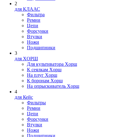
2
для КЛААС
Фильтра
Ремни
Цепи
Форсунки
Втулки
Ножи
Подшипники
3
для XOPШ
Для культиватора Xopш
К сеялкам Xopш
На плуг Xopш
К боронам Xopш
На опрыскиватель Xopш
4
для Кейс
Фильтры
Ремни
Цепи
Форсунки
Втулки
Ножи
Подшипники