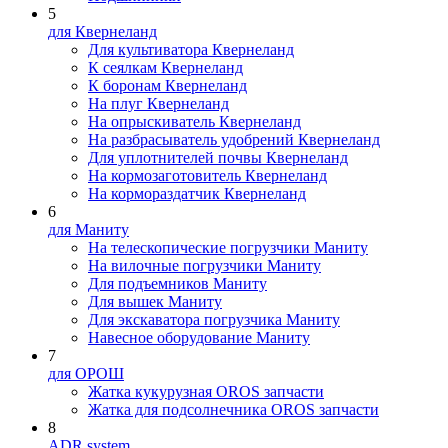
5
для Квернеланд
Для культиватора Квернеланд
К сеялкам Квернеланд
К боронам Квернеланд
На плуг Квернеланд
На опрыскиватель Квернеланд
На разбрасыватель удобрений Квернеланд
Для уплотнителей почвы Квернеланд
На кормозаготовитель Квернеланд
На кормораздатчик Квернеланд
6
для Маниту
На телескопические погрузчики Маниту
На вилочные погрузчики Маниту
Для подъемников Маниту
Для вышек Маниту
Для экскаватора погрузчика Маниту
Навесное оборудование Маниту
7
для ОРОШ
Жатка кукурузная OROS запчасти
Жатка для подсолнечника OROS запчасти
8
ADR system