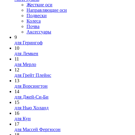
Жесткие оси
Направляющие оси
Подвески
Колеса
Почва
Аксессуары
9
для Герингоф
10
для Лемкен
11
для Мерло
12
для Грейт Плейнс
13
для Ворсингтон
14
для Джей-Си-Би
15
для Нью Холанд
16
для Кун
17
для Массей Фергюсон
18