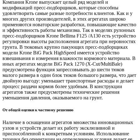
Компания Krone выпускает целый ряд моделей и
модификаций пресс-подборщиков, которые способны
удовлетворить самые разные потребности клиентов. Как и у
многих других производителей, в этих агрегатах широко
применяются новаторские разработки, повышающие качество
и эффективность работы механизма. Так в моделях рулонных
пресс-подборщиков Krone Bellima F125 /А130 есть устройство
регулировки высоты расположения агрегата при неровностях
грунта. В тюковых крупно пакующих пресс-подборщиках
модели Krone BiG Pack HighSpeed имеется устройство
взвешивания и измерения влажности кормового материала. В
иных агрегатах модели BiG Pack 1270 (X-Cut/MultiBale)
предусмотрена функция запрессовывать до шести тюков
малого размера в один блок тюков большого размера, что дает
двойную выгоду: уменьшает транспортные расходы и делает
процесс раздачи кормов более удобным. В конструкции
агрегатов также предусмотрены технические решения
уменьшения давления, оказываемого на грунт.
От общей оценки к частному решению
Наличие в оснащении агрегатов множества инновационных
узлов и устройств делает их работу эксклюзивной и
приспособленной к конкретным условиям. Использование
техники без ориентации на определенные условия делает ее