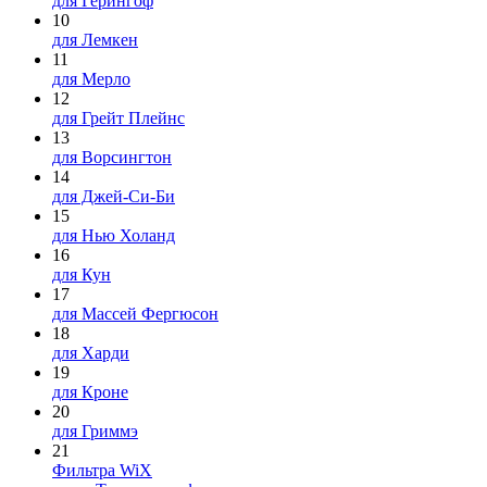
для Герингоф
10
для Лемкен
11
для Мерло
12
для Грейт Плейнс
13
для Ворсингтон
14
для Джей-Си-Би
15
для Нью Холанд
16
для Кун
17
для Массей Фергюсон
18
для Харди
19
для Кроне
20
для Гриммэ
21
Фильтра WiX