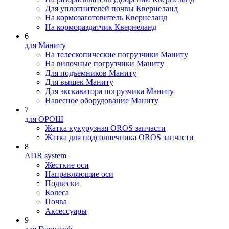
Для уплотнителей почвы Квернеланд
На кормозаготовитель Квернеланд
На кормораздатчик Квернеланд
6
для Маниту
На телескопические погрузчики Маниту
На вилочные погрузчики Маниту
Для подъемников Маниту
Для вышек Маниту
Для экскаватора погрузчика Маниту
Навесное оборудование Маниту
7
для ОРОШ
Жатка кукурузная OROS запчасти
Жатка для подсолнечника OROS запчасти
8
ADR system
Жесткие оси
Направляющие оси
Подвески
Колеса
Почва
Аксессуары
9