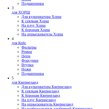
Подшипники
3
для XOPШ
Для культиватора Xopш
К сеялкам Xopш
На плуг Xopш
К боронам Xopш
На опрыскиватель Xopш
4
для Кейс
Фильтры
Ремни
Цепи
Форсунки
Втулки
Ножи
Подшипники
5
для Квернеланд
Для культиватора Квернеланд
К сеялкам Квернеланд
К боронам Квернеланд
На плуг Квернеланд
На опрыскиватель Квернеланд
На разбрасыватель удобрений Квернеланд