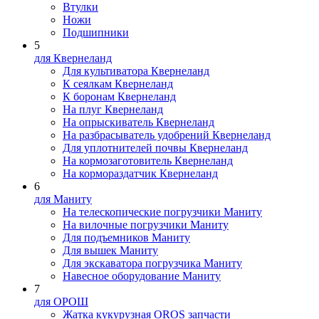
Втулки
Ножи
Подшипники
5
для Квернеланд
Для культиватора Квернеланд
К сеялкам Квернеланд
К боронам Квернеланд
На плуг Квернеланд
На опрыскиватель Квернеланд
На разбрасыватель удобрений Квернеланд
Для уплотнителей почвы Квернеланд
На кормозаготовитель Квернеланд
На кормораздатчик Квернеланд
6
для Маниту
На телескопические погрузчики Маниту
На вилочные погрузчики Маниту
Для подъемников Маниту
Для вышек Маниту
Для экскаватора погрузчика Маниту
Навесное оборудование Маниту
7
для ОРОШ
Жатка кукурузная OROS запчасти