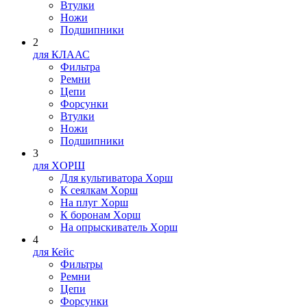
Втулки
Ножи
Подшипники
2
для КЛААС
Фильтра
Ремни
Цепи
Форсунки
Втулки
Ножи
Подшипники
3
для XOPШ
Для культиватора Xopш
К сеялкам Xopш
На плуг Xopш
К боронам Xopш
На опрыскиватель Xopш
4
для Кейс
Фильтры
Ремни
Цепи
Форсунки