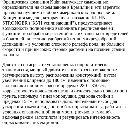
Французская компания Kuhn выпускает самоходные
опрыскиватели на своем заводе в Бразилии и эти агрегаты
признаны лучшими в обоих американских частях света.
Концепция модели, которая носит название KUHN
STRONGER ("КУН усиливающий"), предусматривает
возможность полноценно выполнять предписанные ей
функции: по обработке растений для их защиты от вредителей
и болезней, внесению удобрений и/или микроудобрений,
десикации – в условиях сложного рельефа поля, на большой
скорости и при высоких стеблях растений на поздней стадии
их роста.
Для этого на агрегате установлены: гидростатическая
трансмиссия, мощный двигатель; имеются возможности:
регулировать высоту расположения конструкций, путем
увеличения клиренса до 180 см, изменять с помощью
гидравлики ширину колеи в пределах 280 – 350 см,
корректировать положения штанги относительно поверхности
грунта, используя 4 пневмоподушки, для хода стойки в
пределах 15 см, использовать дополнительный насос для
ускорения закачки жидкости в бак опрыскивателя, работать в
условиях ограниченной видимости (ночью, в тумане),
включая режим автопилота и регулировать интенсивность
опрыскивания посекционно.