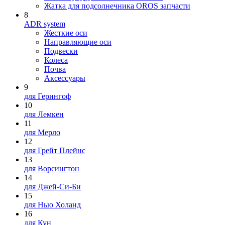
Жатка для подсолнечника OROS запчасти
8
ADR system
Жесткие оси
Направляющие оси
Подвески
Колеса
Почва
Аксессуары
9
для Герингоф
10
для Лемкен
11
для Мерло
12
для Грейт Плейнс
13
для Ворсингтон
14
для Джей-Си-Би
15
для Нью Холанд
16
для Кун