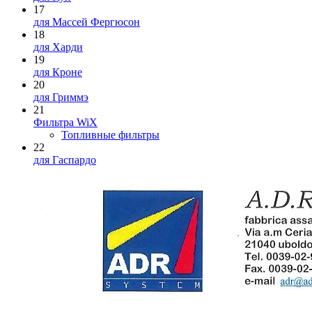
17
для Массей Фергюсон
18
для Харди
19
для Кроне
20
для Гриммэ
21
Фильтра WiX
Топливные фильтры
22
для Гаспардо