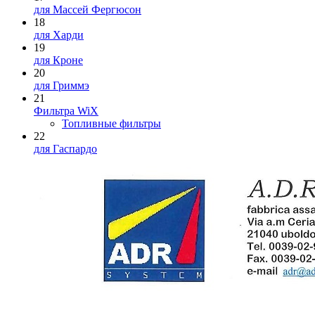
для Массей Фергюсон
18
для Харди
19
для Кроне
20
для Гриммэ
21
Фильтра WiX
Топливные фильтры
22
для Гаспардо