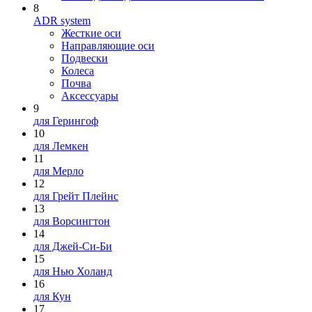
8
ADR system
Жесткие оси
Направляющие оси
Подвески
Колеса
Почва
Аксессуары
9
для Герингоф
10
для Лемкен
11
для Мерло
12
для Грейт Плейнс
13
для Ворсингтон
14
для Джей-Си-Би
15
для Нью Холанд
16
для Кун
17