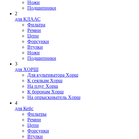
Ножи
Подшипники
2
для КЛААС
Фильтра
Ремни
Цепи
Форсунки
Втулки
Ножи
Подшипники
3
для XOPШ
Для культиватора Xopш
К сеялкам Xopш
На плуг Xopш
К боронам Xopш
На опрыскиватель Xopш
4
для Кейс
Фильтры
Ремни
Цепи
Форсунки
Втулки