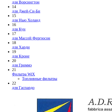
для Ворсингтон
14
для Джей-Си-Би
15
для Нью Холанд
16
для Кун
17
для Массей Фергюсон
18
для Харди
19
для Кроне
20
для Гриммэ
21
Фильтра WiX
Топливные фильтры
22
для Гаспардо