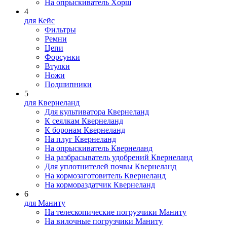
На опрыскиватель Xopш
4
для Кейс
Фильтры
Ремни
Цепи
Форсунки
Втулки
Ножи
Подшипники
5
для Квернеланд
Для культиватора Квернеланд
К сеялкам Квернеланд
К боронам Квернеланд
На плуг Квернеланд
На опрыскиватель Квернеланд
На разбрасыватель удобрений Квернеланд
Для уплотнителей почвы Квернеланд
На кормозаготовитель Квернеланд
На кормораздатчик Квернеланд
6
для Маниту
На телескопические погрузчики Маниту
На вилочные погрузчики Маниту