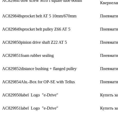
AC829847
bow screw M10 f square tube 60mm
Квернела
AC829848
sprocket belt AT 5 10mm/670mm
Пневмати
AC829849
sprocket belt pulley Z66 AT 5
Пневмати
AC829850
pinion drive shaft Z22 AT 5
Пневматич
AC829851
foam rubber sealing
Пневмати
AC829852
distance bushing + flanged pulley
Пневмати
AC829854
Alu.-Box for OP-SE with Tellus
Пневматич
AC829950
label Logo "e-Drive"
Купить за
AC829951
label Logo "e-Drive"
Купить за