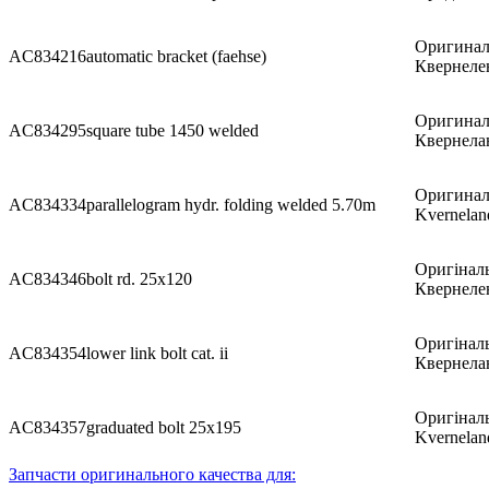
Оригинал
AC834216
automatic bracket (faehse)
Квернеле
Оригинал
AC834295
square tube 1450 welded
Квернела
Оригинал
AC834334
parallelogram hydr. folding welded 5.70m
Kvernelan
Оригіналь
AC834346
bolt rd. 25x120
Квернеле
Оригіналь
AC834354
lower link bolt cat. ii
Квернела
Оригіналь
AC834357
graduated bolt 25x195
Kvernelan
Запчасти оригинального качества для: