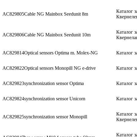
Каталог з
AC829805
Cable NG Mainbox Seedunit 8m
Квернеле
Каталог з
AC829806
Cable NG Mainbox Seedunit 10m
Квернела
AC829814
Optical sensors Optima m. Molex-NG
Каталог з
AC829822
Optical sensors Monopill NG e-drive
Каталог з
AC829823
synchronization sensor Optima
Каталог з
AC829824
synchronization sensor Unicorn
Каталог з
Каталог з
AC829825
synchronization sensor Monopill
Квернеле
Каталог з