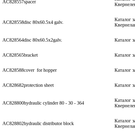
AC828557
spacer
Квернеле
Каталог з
AC828558
disc 80x60.5x4 galv.
Квернела
AC828564
disc 80x60.5x2galv.
Каталог з
AC828565
bracket
Каталог з
AC828588
cover for hopper
Каталог з
AC828682
protection sheet
Каталог з
Каталог з
AC828800
hydraulic cylinder 80 - 30 - 364
Квернеле
Каталог з
AC828802
hydraulic distributor block
Квернела