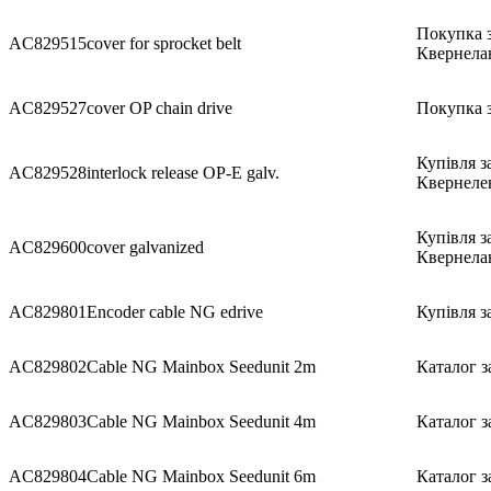
Покупка з
AC829515
cover for sprocket belt
Квернела
AC829527
cover OP chain drive
Покупка з
Купівля з
AC829528
interlock release OP-E galv.
Квернеле
Купівля з
AC829600
cover galvanized
Квернела
AC829801
Encoder cable NG edrive
Купівля з
AC829802
Cable NG Mainbox Seedunit 2m
Каталог з
AC829803
Cable NG Mainbox Seedunit 4m
Каталог з
AC829804
Cable NG Mainbox Seedunit 6m
Каталог з