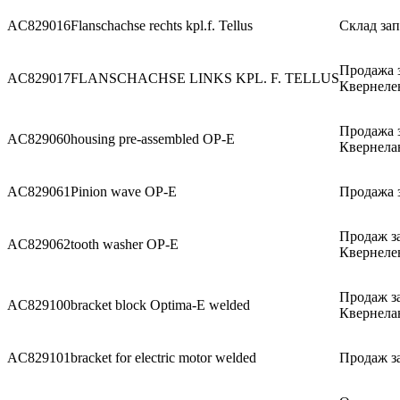
AC829016
Flanschachse rechts kpl.f. Tellus
Склад зап
Продажа 
AC829017
FLANSCHACHSE LINKS KPL. F. TELLUS
Квернеле
Продажа 
AC829060
housing pre-assembled OP-E
Квернела
AC829061
Pinion wave OP-E
Продажа з
Продаж з
AC829062
tooth washer OP-E
Квернеле
Продаж з
AC829100
bracket block Optima-E welded
Квернела
AC829101
bracket for electric motor welded
Продаж за