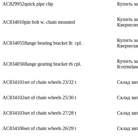
AC829952
quick pipe clip
Купить за
Купить за
AC834010
pin bolt w. chain mounted
Квернеле
Купить за
AC834055
flange bearing bracket lh cpl.
Квернела
Купить за
AC834056
flange gearing bracket rh cpl.
Kvernelan
AC834101
set of chain wheels 23/32 t
Склад зап
AC834102
set of chain wheels 25/30 t
Склад зап
AC834103
set of chain wheels 27/28 t
Склад зап
AC834106
set of chain wheels 26/29 t
Склад зап