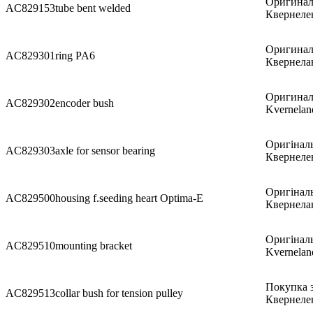
Оригинал
AC829153
tube bent welded
Квернеле
Оригинал
AC829301
ring PA6
Квернела
Оригинал
AC829302
encoder bush
Kvernelan
Оригіналь
AC829303
axle for sensor bearing
Квернеле
Оригіналь
AC829500
housing f.seeding heart Optima-E
Квернела
Оригіналь
AC829510
mounting bracket
Kvernelan
Покупка з
AC829513
collar bush for tension pulley
Квернеле