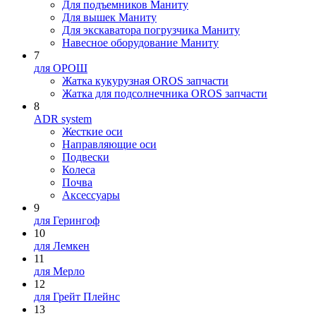
Для подъемников Маниту
Для вышек Маниту
Для экскаватора погрузчика Маниту
Навесное оборудование Маниту
7
для ОРОШ
Жатка кукурузная OROS запчасти
Жатка для подсолнечника OROS запчасти
8
ADR system
Жесткие оси
Направляющие оси
Подвески
Колеса
Почва
Аксессуары
9
для Герингоф
10
для Лемкен
11
для Мерло
12
для Грейт Плейнс
13