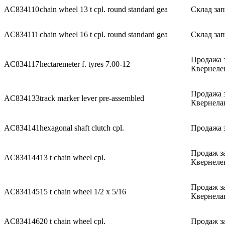
AC834110
chain wheel 13 t cpl. round standard gea
Склад зап
AC834111
chain wheel 16 t cpl. round standard gea
Склад зап
Продажа 
AC834117
hectaremeter f. tyres 7.00-12
Квернеле
Продажа 
AC834133
track marker lever pre-assembled
Квернела
AC834141
hexagonal shaft clutch cpl.
Продажа з
Продаж з
AC834144
13 t chain wheel cpl.
Квернеле
Продаж з
AC834145
15 t chain wheel 1/2 x 5/16
Квернела
AC834146
20 t chain wheel cpl.
Продаж за