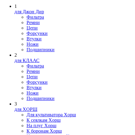
1
для Джон Дир
Фильтра
Ремни
Цепи
Форсунки
Втулки
Ножи
Подшипники
2
для КЛААС
Фильтра
Ремни
Цепи
Форсунки
Втулки
Ножи
Подшипники
3
для XOPШ
Для культиватора Xopш
К сеялкам Xopш
На плуг Xopш
К боронам Xopш