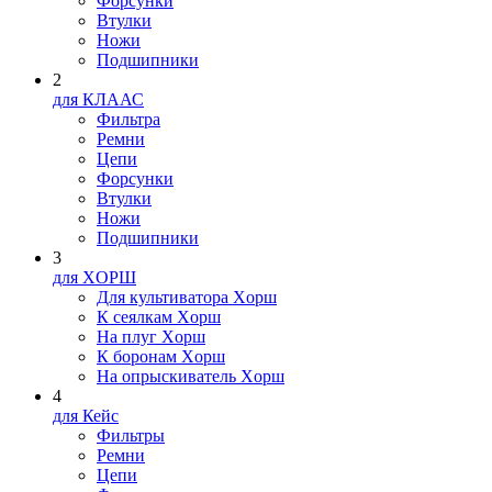
Форсунки
Втулки
Ножи
Подшипники
2
для КЛААС
Фильтра
Ремни
Цепи
Форсунки
Втулки
Ножи
Подшипники
3
для XOPШ
Для культиватора Xopш
К сеялкам Xopш
На плуг Xopш
К боронам Xopш
На опрыскиватель Xopш
4
для Кейс
Фильтры
Ремни
Цепи