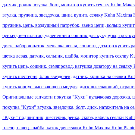
датчик, ролик, втулка, болт, монитор купить сеялку Kuhn Мак
втулка, пружина, звездочка, шина купить сеялку Kuhn Maxima K
пружина, цепь, воздушный патрубок, звено цепи, кольцо купи
бункер, вентилятор, удлененный сошник для кукурузы, трос к
диск, набор лопаток, мешалка левая, лопасти, дозатор купить
щетка левая, датчик, сальник, шайба, монитор купить сеялку K
купить цепь, сошник, семяпровод, катушка дозатору на сеялку 
купить шестерня, блок звездочек, датчик, кришка на сеялки Ku
купить корпус высевающего модуля, диск высевающий, огранич
Оригинальные запчасти покупка "Kухн" кулачковая дорожка, ше
покупка "Kухн" втулка, звездочка, болт, диск, натяжитель на с
"Kухн" подшипник, шестерня, рейка, скоба, кабель сеялки Kuh
плечо, палец, шайба, каток для сеялки Kuhn Maxima Kuhn Plante