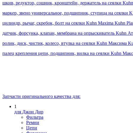
шкив, редуктор, сошник, кронштейн, держатель на сеялки Kuhn
маркер, звено универсальное, подшипник, ступица на сеялки K
цилиндр, рычаг, скребок, болт на сеялки Kuhn Maxima Kuhn Pla
датчик, форсунка, клапан, мембрана на опрыскиватель Kuhn А
ролик, диск, чистик, колесо, втулка на сеялки Kuhn Максима 
палец крепления цепи, подшипник, вилка на сеялки Kuhn Мак
Запчасти оригинального качества для:
1
для Джон Дир
Фильтра
Ремни
Цепи