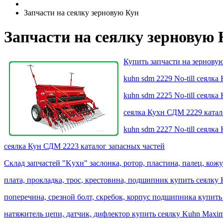
Запчасти на сеялку зерновую Кун
Запчасти на сеялку зерновую 
Купить запчасти на зерновую
kuhn sdm 2229 No-till cеялк
kuhn sdm 2225 No-till cеялк
cеялка Кухн СДМ 2229 катал
kuhn sdm 2227 No-till cеялк
cеялка Кун СДМ 2223 каталог запасных частей
Склад запчастей "Kухн" заслонка, ротор, пластина, палец, кож
плата, прокладка, трос, крестовина, подшипник купить сеялк
поперечина, срезной болт, скребок, корпус подшипника купить
натяжитель цепи, датчик, дифлектор купить сеялку Kuhn Maxim