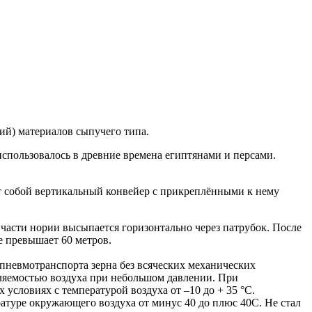
ий) материалов сыпучего типа.
спользовалось в древние времена египтянами и персами.
т собой вертикальный конвейер с прикреплёнными к нему
 части нории высыпается горизонтально через патрубок. После
е превышает 60 метров.
пневмотранспорта зерна без всяческих механических
бляемостью воздуха при небольшом давлении. При
условиях с температурой воздуха от –10 до + 35 °С.
ратуре окружающего воздуха от минус 40 до плюс 40С. Не стал