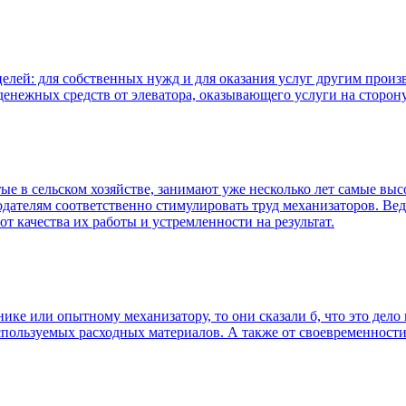
целей: для собственных нужд и для оказания услуг другим прои
енежных средств от элеватора, оказывающего услуги на сторону 
ые в сельском хозяйстве, занимают уже несколько лет самые выс
тодателям соответственно стимулировать труд механизаторов. В
от качества их работы и устремленности на результат.
ике или опытному механизатору, то они сказали б, что это дело 
используемых расходных материалов. А также от своевременност