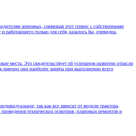
зводителям зерновых, совмещая этот сервис с собственными
и работающего только для себя, казалось бы, очевидна.
окие места. Это свидетельствует об успешном развитии отрасли
едь именно они наиболее заняты при выполнении всего
индивидуальное, так как все зависит от модели трактора,
и проведения технических осмотров, плановых ремонтов и