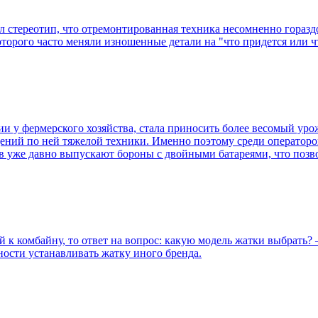
л стереотип, что отремонтированная техника несомненно гораздо
торого часто меняли изношенные детали на "что придется или чт
нии у фермерского хозяйства, стала приносить более весомый ур
ений по ней тяжелой техники. Именно поэтому среди операторо
 уже давно выпускают бороны с двойными батареями, что позв
 к комбайну, то ответ на вопрос: какую модель жатки выбрать? –
жности устанавливать жатку иного бренда.