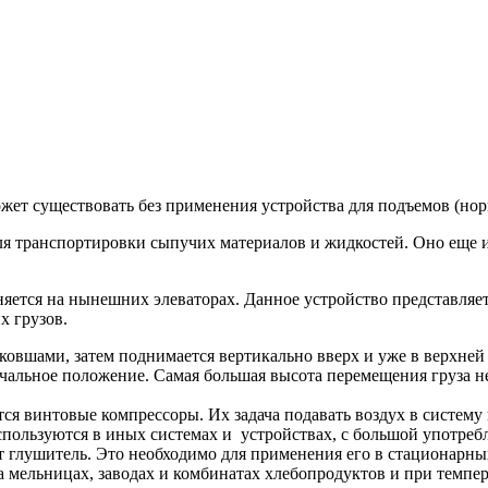
жет существовать без применения устройства для подъемов (нор
я транспортировки сыпучих материалов и жидкостей. Оно еще и
ется на нынешних элеваторах. Данное устройство представляе
их грузов.
 ковшами, затем поднимается вертикально вверх и уже в верхней
чальное положение. Самая большая высота перемещения груза н
 винтовые компрессоры. Их задача подавать воздух в систему 
спользуются в иных системах и устройствах, с большой употре
глушитель. Это необходимо для применения его в стационарных 
а мельницах, заводах и комбинатах хлебопродуктов и при темпе