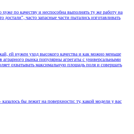
 хуже по качеству и неспособна выполнять ту же работу на
о достали", часто запасные части пытались изготавливать
ожай, ей нужен уход высокого качества и как можно меньше
в аграрного рынка популярны агрегаты с универсальными
оляет охватывать максимальную площадь поля и совершать
 казалось бы лежит на поверхности: ту, какой модели у вас