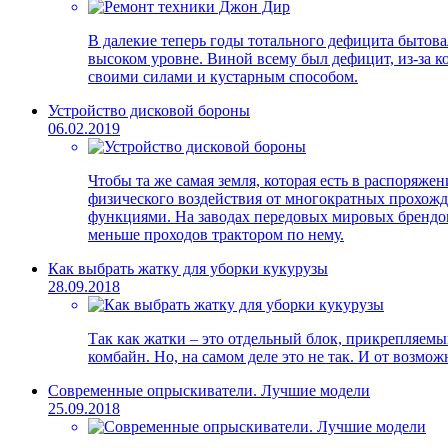
В далекие теперь годы тотального дефицита бытова
высоком уровне. Виной всему был дефицит, из-за ко
своими силами и кустарным способом.
Устройство дисковой бороны
06.02.2019
Чтобы та же самая земля, которая есть в распоряже
физического воздействия от многократных прохожд
функциями. На заводах передовых мировых брендов
меньше проходов трактором по нему.
Как выбрать жатку для уборки кукурузы
28.09.2018
Так как жатки – это отдельный блок, прикрепляемый
комбайн. Но, на самом деле это не так. И от возмо
Современные опрыскиватели. Лучшие модели
25.09.2018