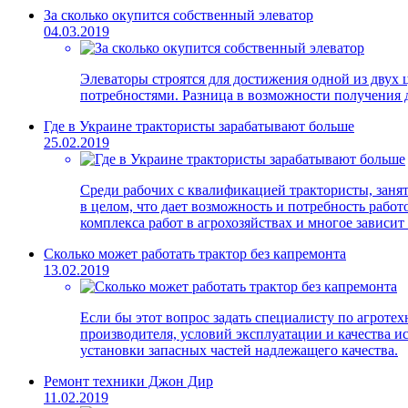
За сколько окупится собственный элеватор
04.03.2019
Элеваторы строятся для достижения одной из двух 
потребностями. Разница в возможности получения д
Где в Украине трактористы зарабатывают больше
25.02.2019
Среди рабочих с квалификацией трактористы, занят
в целом, что дает возможность и потребность рабо
комплекса работ в агрохозяйствах и многое зависит 
Сколько может работать трактор без капремонта
13.02.2019
Если бы этот вопрос задать специалисту по агротехн
производителя, условий эксплуатации и качества 
установки запасных частей надлежащего качества.
Ремонт техники Джон Дир
11.02.2019