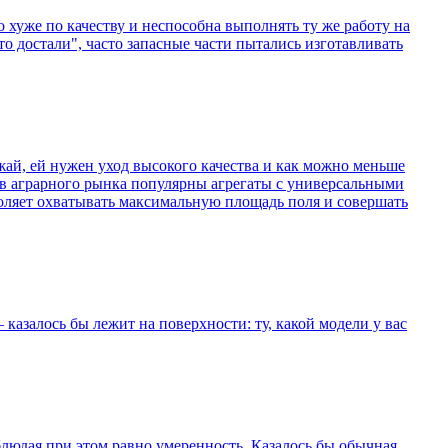
 хуже по качеству и неспособна выполнять ту же работу на
о достали", часто запасные части пытались изготавливать
ожай, ей нужен уход высокого качества и как можно меньше
в аграрного рынка популярны агрегаты с универсальными
оляет охватывать максимальную площадь поля и совершать
 казалось бы лежит на поверхности: ту, какой модели у вас
блюдая при этом равно умеренность. Казалось бы обычная