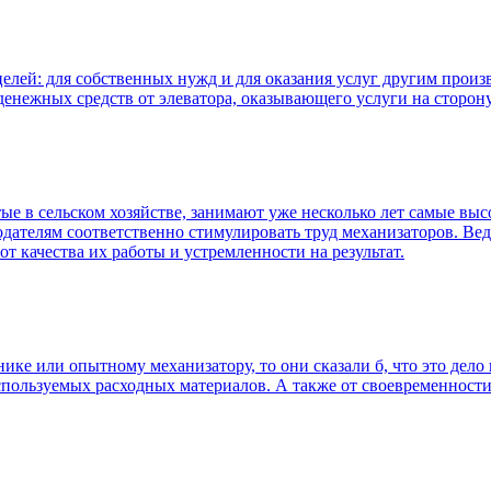
целей: для собственных нужд и для оказания услуг другим прои
енежных средств от элеватора, оказывающего услуги на сторону 
ые в сельском хозяйстве, занимают уже несколько лет самые выс
тодателям соответственно стимулировать труд механизаторов. В
от качества их работы и устремленности на результат.
ике или опытному механизатору, то они сказали б, что это дело 
используемых расходных материалов. А также от своевременност