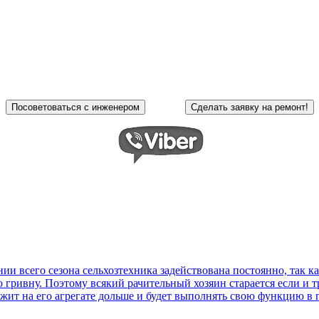
и всего сезона сельхозтехника задействована постоянно, так 
гривну. Поэтому всякий рачительный хозяин старается если и тр
ужит на его агрегате дольше и будет выполнять свою функцию в