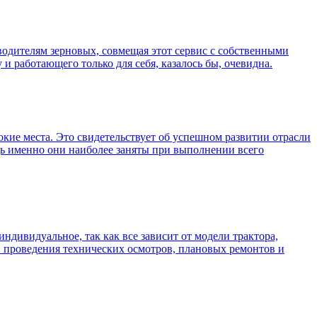
зводителям зерновых, совмещая этот сервис с собственными
и работающего только для себя, казалось бы, очевидна.
окие места. Это свидетельствует об успешном развитии отрасли
едь именно они наиболее заняты при выполнении всего
индивидуальное, так как все зависит от модели трактора,
и проведения технических осмотров, плановых ремонтов и