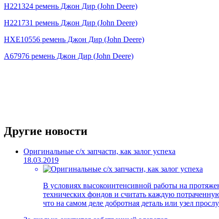
H221324 ремень Джон Дир (John Deere)
H221731 ремень Джон Дир (John Deere)
HXE10556 ремень Джон Дир (John Deere)
A67976 ремень Джон Дир (John Deere)
Другие новости
Оригинальные с/х запчасти, как залог успеха
18.03.2019
В условиях высокоинтенсивной работы на протяжени
технических фондов и считать каждую потраченную 
что на самом деле добротная деталь или узел просл