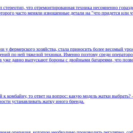
л стереотип, что отремонтированная техника несомненно гораздо
торого часто меняли изношенные детали на "что придется или чт
нии у фермерского хозяйства, стала приносить более весомый ур
ений по ней тяжелой техники. Именно поэтому среди операторо
 уже давно выпускают бороны с двойными батареями, что позв
 к комбайну, то ответ на вопрос: какую модель жатки выбрать? –
жности устанавливать жатку иного бренда.
нная операция, которую необходимо производить регулярно, со