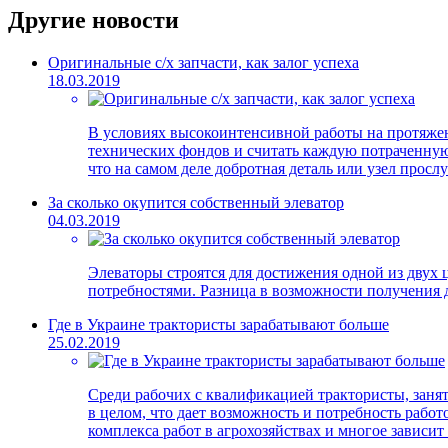
Другие новости
Оригинальные с/х запчасти, как залог успеха
18.03.2019
В условиях высокоинтенсивной работы на протяжени
технических фондов и считать каждую потраченную 
что на самом деле добротная деталь или узел просл
За сколько окупится собственный элеватор
04.03.2019
Элеваторы строятся для достижения одной из двух 
потребностями. Разница в возможности получения д
Где в Украине трактористы зарабатывают больше
25.02.2019
Среди рабочих с квалификацией трактористы, занят
в целом, что дает возможность и потребность рабо
комплекса работ в агрохозяйствах и многое зависит 