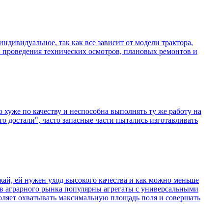
индивидуальное, так как все зависит от модели трактора,
и проведения технических осмотров, плановых ремонтов и
 хуже по качеству и неспособна выполнять ту же работу на
о достали", часто запасные части пытались изготавливать
ожай, ей нужен уход высокого качества и как можно меньше
в аграрного рынка популярны агрегаты с универсальными
оляет охватывать максимальную площадь поля и совершать