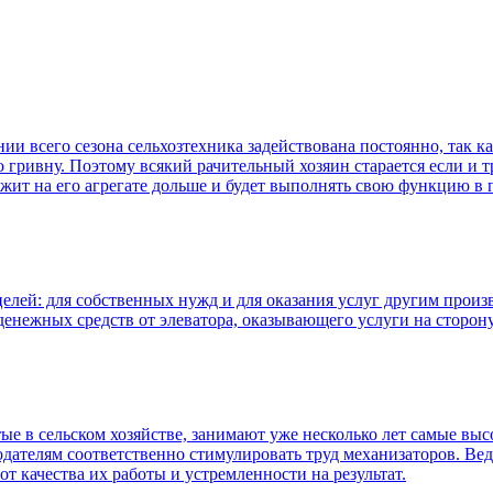
и всего сезона сельхозтехника задействована постоянно, так 
гривну. Поэтому всякий рачительный хозяин старается если и тр
ужит на его агрегате дольше и будет выполнять свою функцию в
целей: для собственных нужд и для оказания услуг другим прои
енежных средств от элеватора, оказывающего услуги на сторону 
ые в сельском хозяйстве, занимают уже несколько лет самые выс
тодателям соответственно стимулировать труд механизаторов. В
от качества их работы и устремленности на результат.