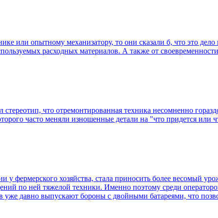
ике или опытному механизатору, то они сказали б, что это дело 
используемых расходных материалов. А также от своевременност
л стереотип, что отремонтированная техника несомненно гораздо
торого часто меняли изношенные детали на "что придется или чт
нии у фермерского хозяйства, стала приносить более весомый ур
ений по ней тяжелой техники. Именно поэтому среди операторо
 уже давно выпускают бороны с двойными батареями, что позв