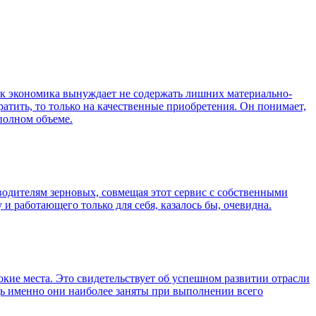
как экономика вынуждает не содержать лишних материально-
атить, то только на качественные приобретения. Он понимает,
 полном объеме.
зводителям зерновых, совмещая этот сервис с собственными
и работающего только для себя, казалось бы, очевидна.
окие места. Это свидетельствует об успешном развитии отрасли
едь именно они наиболее заняты при выполнении всего