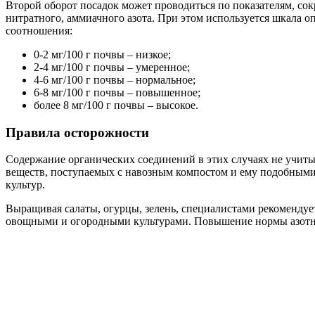
Второй оборот посадок может проводиться по показателям, сок
нитратного, аммиачного азота. При этом используется шкала 
соотношения:
0-2 мг/100 г почвы – низкое;
2-4 мг/100 г почвы – умеренное;
4-6 мг/100 г почвы – нормальное;
6-8 мг/100 г почвы – повышенное;
более 8 мг/100 г почвы – высокое.
Правила осторожности
Содержание органических соединений в этих случаях не учит
веществ, поступаемых с навозным компостом и ему подобным
культур.
Выращивая салаты, огурцы, зелень, специалистами рекомендует
овощными и огородными культурами. Повышение нормы азотных 