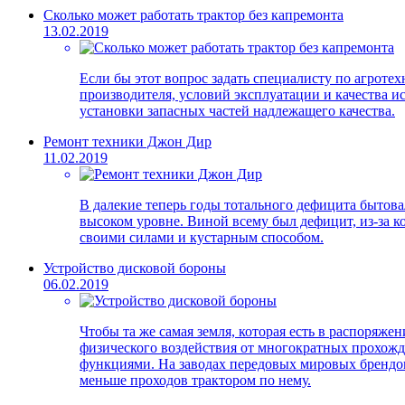
Сколько может работать трактор без капремонта
13.02.2019
Если бы этот вопрос задать специалисту по агротехн
производителя, условий эксплуатации и качества 
установки запасных частей надлежащего качества.
Ремонт техники Джон Дир
11.02.2019
В далекие теперь годы тотального дефицита бытова
высоком уровне. Виной всему был дефицит, из-за ко
своими силами и кустарным способом.
Устройство дисковой бороны
06.02.2019
Чтобы та же самая земля, которая есть в распоряже
физического воздействия от многократных прохожд
функциями. На заводах передовых мировых брендов
меньше проходов трактором по нему.