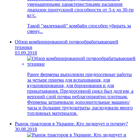
уменьшенными характеристиками расширив
диапазон пропускной способности от 3-х до 30-ти
кг/с.
Такой "маленький" комбайн способен убирать за
смену...
Обзор комбинированной почвообрабатывающей
техники
03.09.2018
Ранее фермеры выполняли предпосевные работы
за четыре приема для вспахивания, для
культивирования, для боронования и для
прикатывания. Предпосевной цикл был долгим, а
верхний слой почвы неблагоприятно плотным.
Фермеры затрачивали дополнительные машино/
часы и большие трудозатраты, расходовали много
топливных материалов.
Рынок тракторов в Украине. Кто лидирует и почему?
30.08.2018