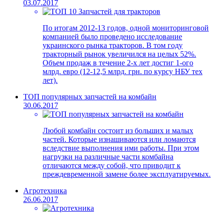
03.07.2017
По итогам 2012-13 годов, одной мониторинговой
компанией было проведено исследование
украинского рынка тракторов. В том году
тракторный рынок увеличился на целых 52%.
Объем продаж в течение 2-х лет достиг 1-ого
млрд. евро (12-12,5 млрд. грн. по курсу НБУ тех
лет).
ТОП популярных запчастей на комбайн
30.06.2017
Любой комбайн состоит из больших и малых
частей. Которые изнашиваются или ломаются
вследствие выполнения ими работы. При этом
нагрузки на различные части комбайна
отличаются между собой, что приводит к
преждевременной замене более эксплуатируемых.
Агротехника
26.06.2017