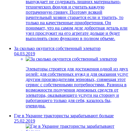
вынуждает не содержать лишних материально-
технических фондов и считать каждую
потраченную гривну. Поэтому всякий
рачительный хозяин старается если и тратить, то
только на качественные приобретения. Он
понимает, что на самом деле добротная деталь или
узел прослужит на его агрегате дольше и будет
выполнять свою функцию в полном объеме.
За сколько окупится собственный элеватор
04.03.2019
Элеваторы строятся для достижения одной из двух
целей: для собственных нужд и для оказания услуг
другим производителям зерновых, совмещая этот
сервис с собственными потребностями. Разница в
возможности получения денежных средств от
элеватора, оказывающего услуги на сторону и
работающего только для себя, казалось бы,
очевидна.
Где в Украине трактористы зарабатывают больше
25.02.2019