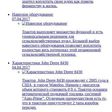
захотел воплотить свою идею как помочь
фермерству в жизнь.
Навесное оборудование
07.04.2017
Трактор выполняет множество функций и есть
универсальным решением для
сельскохозяйственных нужд. Большой выбор
навесного оборудования позволяет воплотить
полностью весь потенциал этой незаменимой
сельскохозяйственной техники.
Характеристики John Deere 8430
04.04.2017
Трактор John Deere 8430 производят с 2005 года в
США, в городе Waterloo. Начнем с двигателя,
объем которого становить 0,9 л. Трактор оснащен
автоматической подкачкой топлива, системой
“Auto-Prime”. Отличным преимуществом есть то,
что в тракторе присутствуют 2 типа коробок
передач: