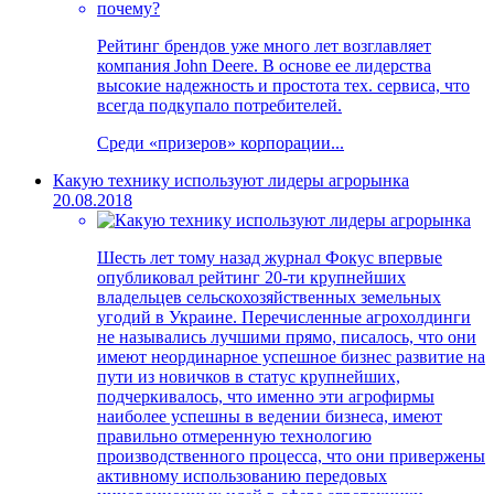
Рейтинг брендов уже много лет возглавляет
компания John Deere. В основе ее лидерства
высокие надежность и простота тех. сервиса, что
всегда подкупало потребителей.
Среди «призеров» корпорации...
Какую технику используют лидеры агрорынка
20.08.2018
Шесть лет тому назад журнал Фокус впервые
опубликовал рейтинг 20-ти крупнейших
владельцев сельскохозяйственных земельных
угодий в Украине. Перечисленные агрохолдинги
не назывались лучшими прямо, писалось, что они
имеют неординарное успешное бизнес развитие на
пути из новичков в статус крупнейших,
подчеркивалось, что именно эти агрофирмы
наиболее успешны в ведении бизнеса, имеют
правильно отмеренную технологию
производственного процесса, что они привержены
активному использованию передовых