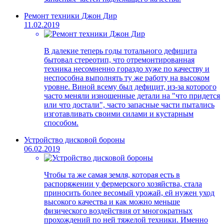
Ремонт техники Джон Дир
11.02.2019
В далекие теперь годы тотального дефицита
бытовал стереотип, что отремонтированная
техника несомненно гораздо хуже по качеству и
неспособна выполнять ту же работу на высоком
уровне. Виной всему был дефицит, из-за которого
часто меняли изношенные детали на "что придется
или что достали", часто запасные части пытались
изготавливать своими силами и кустарным
способом.
Устройство дисковой бороны
06.02.2019
Чтобы та же самая земля, которая есть в
распоряжении у фермерского хозяйства, стала
приносить более весомый урожай, ей нужен уход
высокого качества и как можно меньше
физического воздействия от многократных
прохождений по ней тяжелой техники. Именно