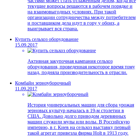
частями может стать отлаженным делом, когда все
текущие вопросы решаются в рабочем порядке и
на взаимовыгодных условиях.
При такой
организации сотрудничества между потребителем
и поставщиком дела идут в гору у обоих, а
выигрывает вся страна.
Купить сельхоз оборудование
15.09.2017
Активная закупочная кампания сельхоз
оборудования, проведенная некоторое время тому
назад, подняла производительность в отрасли.
Комбайн зерноуборочный
11.09.2017
История универсальных машин для сбора урожая
зерновых культур началась в 19-м столетии в
США. Довольно долго приводом деревянных
машин служили мулы или волы. В Российскую
империю, в г. Киев на сельхоз выставку первый
такой агрегат привезла фирма Holt в 1913 году.