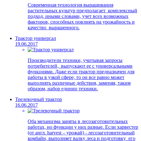
Современная технология выращивания
растительных культур предполагает комплексный
подход, иными словами, учет всех возможных
факторов, способных повлиять на урожайность и
качество выращенного.
Трактор универсал
19.06.2017
Производители техники, учитывая запросы
потребителей, выпускают ее с универсальными
функциями. Даже если трактор предназначен для
работы в узкой сфере, то он все равно может
выполнять различные действия, заменяя, таким
образом, набор единиц техники.
Трелевочный трактор
16.06.2017
Оба механизма заняты в лесозаготовительных
работах, но функции у них разные. Если харвестер
(от англ. harvest – урожай) - лесозаготовительный
комбайн, выполняет валку леса и подготовку его