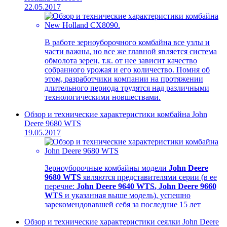
22.05.2017
В работе зерноуборочного комбайна все узлы и
части важны, но все же главной является система
обмолота зерен, т.к. от нее зависит качество
собранного урожая и его количество. Помня об
этом, разработчики компании на протяжении
длительного периода трудятся над различными
технологическими новшествами.
Обзор и технические характеристики комбайна John
Deere 9680 WTS
19.05.2017
Зерноуборочные комбайны модели
John
Deere
9680
WTS
являются представителями серии (в ее
перечне:
John
Deere
9640
WTS
,
John
Deere
9660
WTS
и указанная выше модель), успешно
зарекомендовавшей себя за последние 15 лет
Обзор и технические характеристики сеялки John Deere