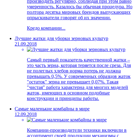
производить регулярно, соблюдая при этом равно
умеренность. Казалось бы обычная процедура. Но
полтора десятка мировых брендов выпускающих
опрыскиватели говорят об их значении.
Кредо компании...
Лучшие жатки для уборки зерновых культур
21.09.2018
Самый первый показатель качественной жатки –
это часть зерна, которая теряется после среза. Для
не полеглых хлебов норма потерь не должна
превышать 0,5%. У современных образцов жаток
"остаток" зерна не превышает 0,07%. Такая
"чистая" работа характерна для многих моделей
жаток, имеющих в основном подобные
конструкции и принципы работы.
Самые маленькие комбайны в мире
12.09.2018
Компании-производители техники включили в
ассортимент своей продукции механизмы с