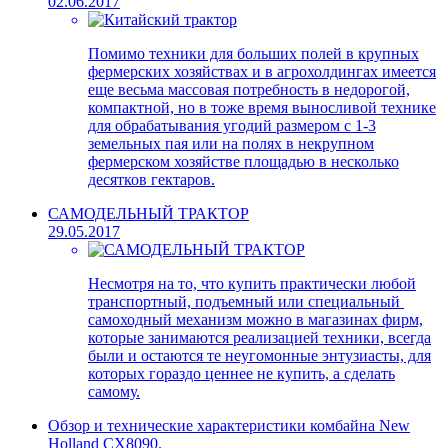
02.06.2017
Помимо техники для больших полей в крупных
фермерских хозяйствах и в агрохолдингах имеется
еще весьма массовая потребность в недорогой,
компактной, но в тоже время выносливой технике
для обрабатывания угодий размером с 1-3
земельных пая или на полях в некрупном
фермерском хозяйстве площадью в несколько
десятков гектаров.
САМОДЕЛЬНЫЙ ТРАКТОР
29.05.2017
Несмотря на то, что купить практически любой
транспортный, подъемный или специальный
самоходный механизм можно в магазинах фирм,
которые занимаются реализацией техники, всегда
были и остаются те неугомонные энтузиасты, для
которых гораздо ценнее не купить, а сделать
самому.
Обзор и технические характеристики комбайна New
Holland CX8090.