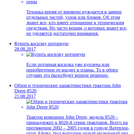
Техника время от времени нуждается в замене
отдельных частей, узлов или блоков. Об этом
знают все, кто имеет отношение к техническим
средствам. Но часто вещам, о которых знают все,
не уделяется достаточно внимания.
Купить косилку роторную
28.08.2017
Если роторная косилка уже куплена или
приобретение ее входит в планы. То в обоих
случаях это было/будет верное решение.
Обзор и технические характеристики трактора John
Deere 8520
21.08.2017
Трактор компании John Deere, модель 8520 –
принадлежит к 8020-й серии тракторов. Всего на
протяжении 2002 – 2005 годов в городе Ватерлоо,
штат Айова, был выпущен целый модельный ряд.