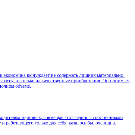
как экономика вынуждает не содержать лишних материально-
атить, то только на качественные приобретения. Он понимает,
 полном объеме.
зводителям зерновых, совмещая этот сервис с собственными
и работающего только для себя, казалось бы, очевидна.