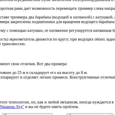
ротная рама дает возможность перемещать триммер слева направ
ставе триммера два барабана (ведущий и натяжной) с катушкой,
ммера закреплены подшипники для вращения ведущего барабана
нему с помощью катушки, ее натяжение регулируется натяжным б
сть) зернометатель движется по кругу; при ведущих обоих задни
й трансмиссии.
имеют свои отличия. Вот два примера:
яние до 25 м и складирует его на высоту до 8 м.
епарирует и отделяет легкие примеси. Конструктивные отличия 
тоте технологии, но, как и любой механизм, иногда нуждается 
 Украина Лтд"
и вы не будете иметь проблем.