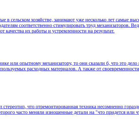
ые в сельском хозяйстве, занимают уже несколько лет самые выс
тодателям соответственно стимулировать труд механизаторов. В
от качества их работы и устремленности на результат.
ике или опытному механизатору, то они сказали б, что это дело 
используемых расходных материалов. А также от своевременност
л стереотип, что отремонтированная техника несомненно гораздо
торого часто меняли изношенные детали на "что придется или чт