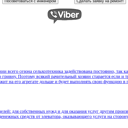
и всего сезона сельхозтехника задействована постоянно, так 
гривну. Поэтому всякий рачительный хозяин старается если и тр
ужит на его агрегате дольше и будет выполнять свою функцию в
целей: для собственных нужд и для оказания услуг другим прои
енежных средств от элеватора, оказывающего услуги на сторону 