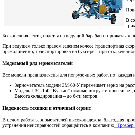
Пово
В со
три
Бесконечная лента, надетая на ведущий барабан и прижатая к 
При ведущем только правом заденем колесе (транспортная скоро
прямолинейно; транспортировка на буксире – при отключенно
Модельный ряд зернометателей
Все модели предназначены для погрузочных работ, но каждая 
Зернометатель модели ЗМ-60-У перемещает зерно на рассто
Модель ПЗС-150 "Вулкан" помимо погрузки просеивает, с
Высота складирования – до 6-ти метров.
Надежность техники и отличный сервис
В целом работа зернометателей высоконадежна, благодаря прос
устранения неисправностей обращайтесь в компанию
"Грозбер