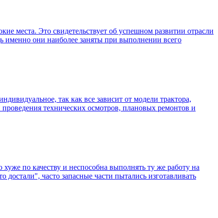
окие места. Это свидетельствует об успешном развитии отрасли
едь именно они наиболее заняты при выполнении всего
индивидуальное, так как все зависит от модели трактора,
и проведения технических осмотров, плановых ремонтов и
 хуже по качеству и неспособна выполнять ту же работу на
о достали", часто запасные части пытались изготавливать