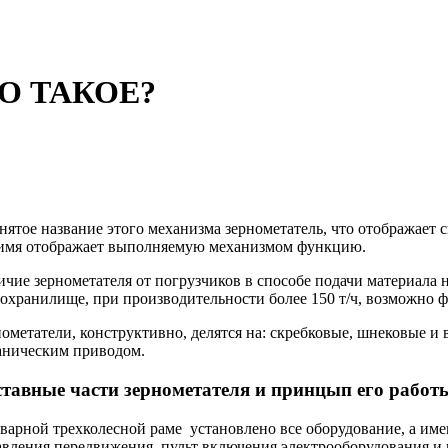
О ТАКОЕ?
ятое название этого механизма зернометатель, что отображает с
 имя отображает выполняемую механизмом функцию.
чие зернометателя от погрузчиков в способе подачи материала на
охранилище, при производительности более 150 т/ч, возможно ф
ометатели, конструктивно, делятся на: скребковые, шнековые и 
аническим приводом.
тавные части зернометателя и принцып его работ
варной трехколесной раме установлено все оборудование, а име
авления передвижения, пульт включения электрооборудования и